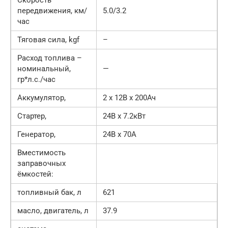
передвижения, км/
5.0/3.2
час
Тяговая сила, kgf
–
Расход топлива –
номинальный,
—
гр*л.с./час
Аккумулятор,
2 х 12В x 200Ач
Стартер,
24В x 7.2кВт
Генератор,
24В x 70A
Вместимость
заправочных
ёмкостей:
топливный бак, л
621
масло, двигатель, л
37.9