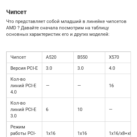
Чипсет
Что представляет собой младший в линейке чипсетов
AMD ? Давайте сначала посмотрим на таблицу
основных характеристик его и других моделей:
Чипсет
A520
B550
X570
Версия PCI-E
3.0
3.0
4.0
Кол-во
линий PCI-E
—
—
16
4.0
Кол-во
линий PCI-E
6
10
—
3.0
Режим
работы PCI-
1х16
1х16
1х16/х8+х8