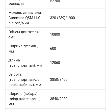
52200
масса, кг
Модель двигателя:
Cummins QSM11-С,
320 (239)/1900
л.с./об/мин
Объем двигателя,
10800
см3
Ширина гусениц,
600
мм
Длина
12060
(транспортная), мм
Высота
(транспортная/до
3850/3400
верха кабины), мм
Ширина (габар./
габар.платформы),
3540/2980
мм