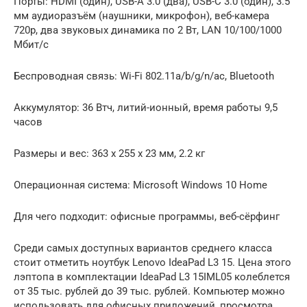
Порты: HDMI (один), USB-A 3.0 (два), USB-C 3.0 (один), 3.5
мм аудиоразъём (наушники, микрофон), веб-камера
720p, два звуковых динамика по 2 Вт, LAN 10/100/1000
Мбит/с
Беспроводная связь: Wi-Fi 802.11a/b/g/n/ac, Bluetooth
Аккумулятор: 36 Втч, литий-ионный, время работы 9,5
часов
Размеры и вес: 363 x 255 x 23 мм, 2.2 кг
Операционная система: Microsoft Windows 10 Home
Для чего подходит: офисные программы, веб-сёрфинг
Среди самых доступных вариантов среднего класса
стоит отметить ноутбук Lenovo IdeaPad L3 15. Цена этого
лэптопа в комплектации IdeaPad L3 15IML05 колеблется
от 35 тыс. рублей до 39 тыс. рублей. Компьютер можно
использовать для офисных приложений, просмотра