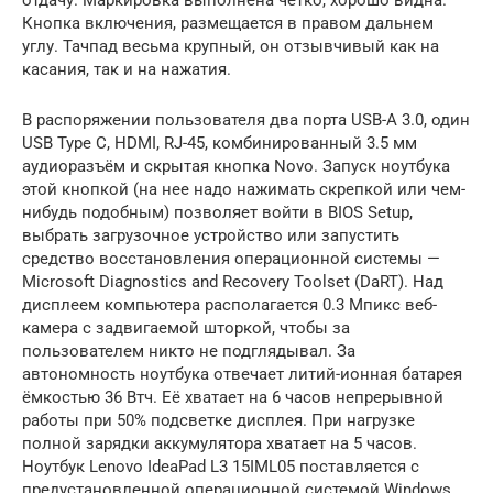
Кнопка включения, размещается в правом дальнем
углу. Тачпад весьма крупный, он отзывчивый как на
касания, так и на нажатия.
В распоряжении пользователя два порта USB-A 3.0, один
USB Type C, HDMI, RJ-45, комбинированный 3.5 мм
аудиоразъём и скрытая кнопка Novo. Запуск ноутбука
этой кнопкой (на нее надо нажимать скрепкой или чем-
нибудь подобным) позволяет войти в BIOS Setup,
выбрать загрузочное устройство или запустить
средство восстановления операционной системы —
Microsoft Diagnostics and Recovery Toolset (DaRT). Над
дисплеем компьютера располагается 0.3 Мпикс веб-
камера с задвигаемой шторкой, чтобы за
пользователем никто не подглядывал. За
автономность ноутбука отвечает литий-ионная батарея
ёмкостью 36 Втч. Её хватает на 6 часов непрерывной
работы при 50% подсветке дисплея. При нагрузке
полной зарядки аккумулятора хватает на 5 часов.
Ноутбук Lenovo IdeaPad L3 15IML05 поставляется с
предустановленной операционной системой Windows