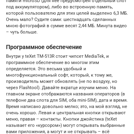
памяти microSD (для неё предусмотрен отдельный слот
под аккумулятором), либо во встроенную память,
которой пользователю для этих целей выделено 6,3 МБ.
Очень мало? Судите сами: шестнадцать сделанных
мною фотографий в сумме весят 2,44 МБ. Минута видео
– чуть больше.
Программное обеспечение
Внутри у teXet TM-513R стоит чипсет MediaTek, и
программное обеспечение во многом этим
определяется. Это весьма удобный и
многофункциональный софт, который, к тому же,
производитель может обновлять (не по воздуху, но
через Flashtool). Давайте вкратце изучим меню. На
главном экране отображаются названия операторов (в
телефоне два слота для SIM, оба mini-SIM), дата и время.
Время написано довольно мелко; это, на мой взгляд, не
очень хорошо. Левая и центральная кнопки открывают
меню, правая – контакты. Кнопки джойстика (teXet
называет его «курсором») могут открывать выбранные
вами приложения, а могут и не открывать – всё