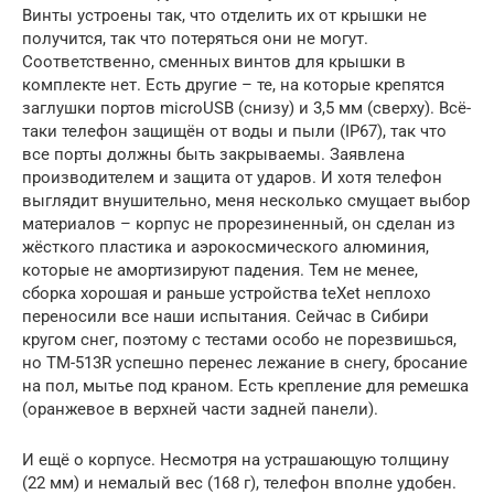
Винты устроены так, что отделить их от крышки не
получится, так что потеряться они не могут.
Соответственно, сменных винтов для крышки в
комплекте нет. Есть другие – те, на которые крепятся
заглушки портов microUSB (снизу) и 3,5 мм (сверху). Всё-
таки телефон защищён от воды и пыли (IP67), так что
все порты должны быть закрываемы. Заявлена
производителем и защита от ударов. И хотя телефон
выглядит внушительно, меня несколько смущает выбор
материалов – корпус не прорезиненный, он сделан из
жёсткого пластика и аэрокосмического алюминия,
которые не амортизируют падения. Тем не менее,
сборка хорошая и раньше устройства teXet неплохо
переносили все наши испытания. Сейчас в Сибири
кругом снег, поэтому с тестами особо не порезвишься,
но TM-513R успешно перенес лежание в снегу, бросание
на пол, мытье под краном. Есть крепление для ремешка
(оранжевое в верхней части задней панели).
И ещё о корпусе. Несмотря на устрашающую толщину
(22 мм) и немалый вес (168 г), телефон вполне удобен.