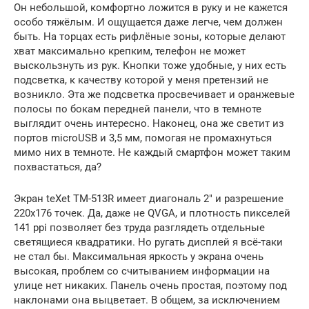
Он небольшой, комфортно ложится в руку и не кажется
особо тяжёлым. И ощущается даже легче, чем должен
быть. На торцах есть рифлёные зоны, которые делают
хват максимально крепким, телефон не может
выскользнуть из рук. Кнопки тоже удобные, у них есть
подсветка, к качеству которой у меня претензий не
возникло. Эта же подсветка просвечивает и оранжевые
полосы по бокам передней панели, что в темноте
выглядит очень интересно. Наконец, она же светит из
портов microUSB и 3,5 мм, помогая не промахнуться
мимо них в темноте. Не каждый смартфон может таким
похвастаться, да?
Экран teXet TM-513R имеет диагональ 2″ и разрешение
220х176 точек. Да, даже не QVGA, и плотность пикселей
141 ppi позволяет без труда разглядеть отдельные
светящиеся квадратики. Но ругать дисплей я всё-таки
не стал бы. Максимальная яркость у экрана очень
высокая, проблем со считыванием информации на
улице нет никаких. Панель очень простая, поэтому под
наклонами она выцветает. В общем, за исключением