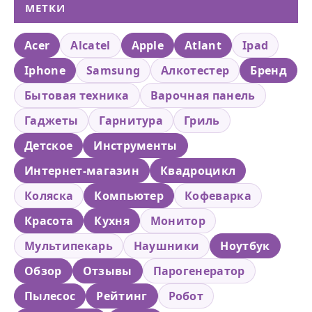
МЕТКИ
Acer
Alcatel
Apple
Atlant
Ipad
Iphone
Samsung
Алкотестер
Бренд
Бытовая техника
Варочная панель
Гаджеты
Гарнитура
Гриль
Детское
Инструменты
Интернет-магазин
Квадроцикл
Коляска
Компьютер
Кофеварка
Красота
Кухня
Монитор
Мультипекарь
Наушники
Ноутбук
Обзор
Отзывы
Парогенератор
Пылесос
Рейтинг
Робот