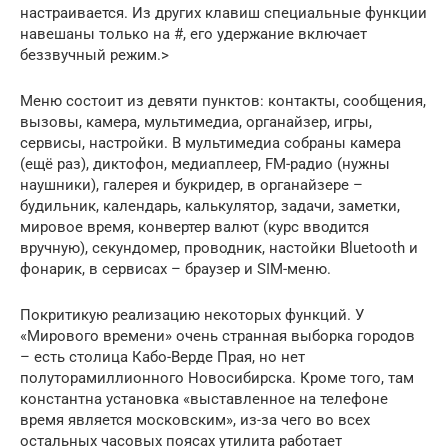
настраивается. Из других клавиш специальные функции
навешаны только на #, его удержание включает
беззвучный режим.>
Меню состоит из девяти пунктов: контакты, сообщения,
вызовы, камера, мультимедиа, органайзер, игры,
сервисы, настройки. В мультимедиа собраны камера
(ещё раз), диктофон, медиаплеер, FM-радио (нужны
наушники), галерея и букридер, в органайзере –
будильник, календарь, калькулятор, задачи, заметки,
мировое время, конвертер валют (курс вводится
вручную), секундомер, проводник, настойки Bluetooth и
фонарик, в сервисах – браузер и SIM-меню.
Покритикую реализацию некоторых функций. У
«Мирового времени» очень странная выборка городов
– есть столица Кабо-Верде Прая, но нет
полуторамиллионного Новосибирска. Кроме того, там
константна установка «выставленное на телефоне
время является московским», из-за чего во всех
остальных часовых поясах утилита работает