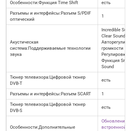
Особенности:Функция Time Shift
есть
Разъемы и интерфейсы:Разъем S/PDIF
1
оптический
Incredible Sur
Clear Sound
Акустическая
Авторегулиро
система:Поддерживаемые технологии
громкости
звука
Регулировка 
Функция Smar
Sound
Тюнер телевизора:Цифровой тюнер
есть
DVB-T
Разъемы и интерфейсы:Разъем SCART
1
Тюнер телевизора:Цифровой тюнер
есть
DVB-S
Обновление
Особенности:Дополнительные
встроенной