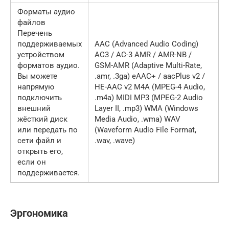
Форматы аудио
файлов
Перечень
поддерживаемых
AAC (Advanced Audio Coding)
устройством
AC3 / AC-3 AMR / AMR-NB /
форматов аудио.
GSM-AMR (Adaptive Multi-Rate,
Вы можете
.amr, .3ga) eAAC+ / aacPlus v2 /
напрямую
HE-AAC v2 M4A (MPEG-4 Audio,
подключить
.m4a) MIDI MP3 (MPEG-2 Audio
внешний
Layer II, .mp3) WMA (Windows
жёсткий диск
Media Audio, .wma) WAV
или передать по
(Waveform Audio File Format,
сети файл и
.wav, .wave)
открыть его,
если он
поддерживается.
Эргономика