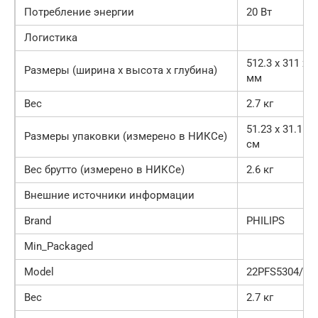
Потребление энергии
20 Вт
Логистика
512.3 x 311 x 1
Размеры (ширина x высота x глубина)
мм
Вес
2.7 кг
51.23 x 31.1 x 
Размеры упаковки (измерено в НИКСе)
см
Вес брутто (измерено в НИКСе)
2.6 кг
Внешние источники информации
Brand
PHILIPS
Min_Packaged
Model
22PFS5304/60
Вес
2.7 кг