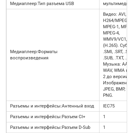
Медиаплеер:Тип разъема USB
мультимедий
Видео: AVI, MK
H264/MPEG-4 
MPEG-1, MPEG-
MPEG-4,
WMV9/VC1, H
(H.265). Субти
Медиаплеер:Форматы
.SMI, .SRT, .SSA
воспроизведения
.SUB, .TXT, .AS
Музыка: AAC,
WAV, WMA ве
2 до версии 9.
Изображения:
JPEG, BMP, GIF
PNG.
Разъемы и интерфейсы:Антенный вход
IEC75
Разъемы и интерфейсы:Разъем CI+
1
Разъемы и интерфейсы:Разъем D-Sub
1