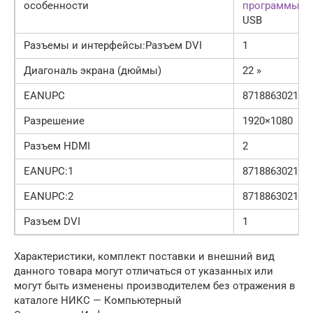
особенности
программы
че
USB
Разъемы и интерфейсы:Разъем DVI
1
Диагональ экрана (дюймы)
22 »
EANUPC
871886302154
Разрешение
1920×1080
Разъем HDMI
2
EANUPC:1
871886302154
EANUPC:2
871886302154
Разъем DVI
1
Xарактеристики, комплект поставки и внешний вид
данного товара могут отличаться от указанных или
могут быть изменены производителем без отражения в
каталоге НИКС — Компьютерный