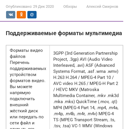
Опубликовано:
29 Дек 2020
Обзоры
Алексей Смирнов
Поддерживаемые форматы мультимедиа
Форматы видео
3GPP (3rd Generation Partnership
файлов
Project, .3gp) AVI (Audio Video
Перечень
Interleaved, .avi) ASF (Advanced
поддерживаемых
Systems Format, .asf .wma .wmv)
устройством
H.263 H.264 / MPEG-4 Part 10 /
форматов видео.
AVC video H.265 / MPEG-H Part 2
Вы можете
/ HEVC MKV (Matroska
напрямую
Multimedia Container, .mkv .mk3d
подключить
.mka .mks) QuickTime (.mov, .qt)
внешний
MP4 (MPEG-4 Part 14, .mp4, .m4a,
жёсткий диск
.m4p, .m4b, .m4r, .m4v) MPEG-4
или передать по
TS (MPEG Transport Stream, .ts,
сети файл и
.tsv, .tsa) VC-1 WMV (Windows
открыть его,