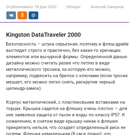
Опубликовано:
29 Дек 2020
Обзоры
Алексей Смирнов
Kingston DataTraveler 2000
Безопасность – штука серьезная, поэтому и флеш-драйв
выглядит строго и практично, без каких-то кричащих
элементов или вычурной формы. Определенной данью
дизайну можно считать разве что петлю в виде
металлического тросика, за которую его можно,
например, подвесить на брелок с ключами (если тросик
мешает, его можно легко снять, раскрутив черный
цилиндр-замок).
Корпус металлический, с пластиковыми вставками на
торцах. Крышка садится на флешку очень плотно — для
нее заявлена защита от пыли и воды по классу IP57. К
сожалению, в снятом виде крышку никак к флешке
прикрепить нельзя, что создает определенный риск ее
потери. Флешка немаленькая (8 см в длину), что