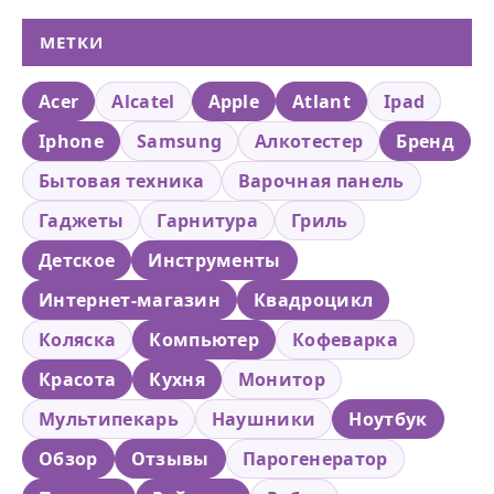
МЕТКИ
Acer
Alcatel
Apple
Atlant
Ipad
Iphone
Samsung
Алкотестер
Бренд
Бытовая техника
Варочная панель
Гаджеты
Гарнитура
Гриль
Детское
Инструменты
Интернет-магазин
Квадроцикл
Коляска
Компьютер
Кофеварка
Красота
Кухня
Монитор
Мультипекарь
Наушники
Ноутбук
Обзор
Отзывы
Парогенератор