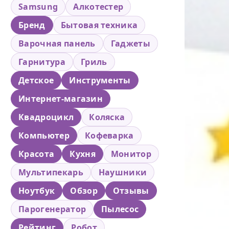
Samsung
Алкотестер
Бренд
Бытовая техника
Варочная панель
Гаджеты
Гарнитура
Гриль
Детское
Инструменты
Интернет-магазин
Квадроцикл
Коляска
Компьютер
Кофеварка
Красота
Кухня
Монитор
Мультипекарь
Наушники
Ноутбук
Обзор
Отзывы
Парогенератор
Пылесос
Рейтинг
Робот