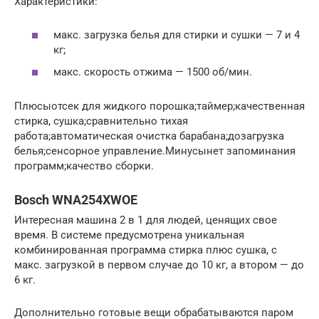
Характеристики:
макс. загрузка белья для стирки и сушки — 7 и 4
кг;
макс. скорость отжима — 1500 об/мин.
Плюсыотсек для жидкого порошка;таймер;качественная
стирка, сушка;сравнительно тихая
работа;автоматическая очистка барабана;дозагрузка
белья;сенсорное управление.Минусынет запоминания
программ;качество сборки.
Bosch WNA254XWOE
Интересная машина 2 в 1 для людей, ценящих свое
время. В системе предусмотрена уникальная
комбинированная программа стирка плюс сушка, с
макс. загрузкой в первом случае до 10 кг, а втором — до
6 кг.
Дополнительно готовые вещи обрабатываются паром