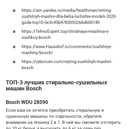
https://zen.yandex.ru/media/healthman/reiting-
sushilnyh-mashin-dlia-belia-luchshie-modeli-2020-
goda-top10-5e3c45b4783055266d600140
https://TehnoExpert.top/stiralnaya-mashina-s-
sushkoy-bosch
https://www.Hausdorf.ru/comments/sushilnye-
mashiny/bosch/
https://vyborcen.com/rejting-sushilnyh-mashin-
bosch
ТОП-3 лучших стирально-сушильных
машин Bosch
Bosch WDU 28590
Если вам не хочется приобретать стиральную и
сушильную машины по отдельности, обратите
внимание на технику 2 в 1. В ней вы сможете отстирать
до 10 кг белья, а высушить до 6 кг за один раз