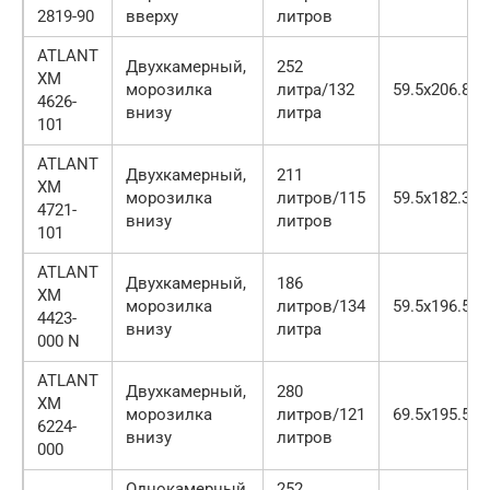
2819-90
вверху
литров
ATLANT
Двухкамерный,
252
ХМ
морозилка
литра/132
59.5х206.8х6
4626-
внизу
литра
101
ATLANT
Двухкамерный,
211
ХМ
морозилка
литров/115
59.5х182.3х6
4721-
внизу
литров
101
ATLANT
Двухкамерный,
186
ХМ
морозилка
литров/134
59.5х196.5х6
4423-
внизу
литра
000 N
ATLANT
Двухкамерный,
280
ХМ
морозилка
литров/121
69.5х195.5х6
6224-
внизу
литров
000
Однокамерный,
252