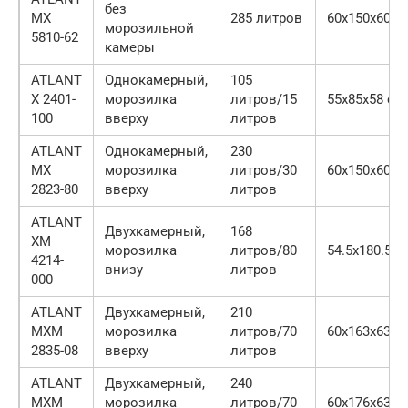
без
МХ
285 литров
60х150х60 с
морозильной
5810-62
камеры
ATLANT
Однокамерный,
105
Х 2401-
морозилка
литров/15
55х85х58 см
100
вверху
литров
ATLANT
Однокамерный,
230
МХ
морозилка
литров/30
60х150х60 с
2823-80
вверху
литров
ATLANT
Двухкамерный,
168
ХМ
морозилка
литров/80
54.5х180.5х6
4214-
внизу
литров
000
ATLANT
Двухкамерный,
210
MXM
морозилка
литров/70
60х163х63 с
2835-08
вверху
литров
ATLANT
Двухкамерный,
240
MXM
морозилка
литров/70
60х176х63 с