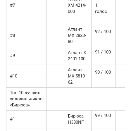
#7
ХМ 4214-
1 —
000
голос
Атлант
92 / 100
#8
МХ 2823-
80
91 / 100
Атлант Х
#9
2401-100
Атлант
90 / 100
#10
МХ 5810-
62
Топ-10 лучших
холодильников
«Бирюса»
99 / 100
Бирюса
#1
H380NF