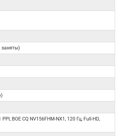
а заняты)
6)
 PPI, BOE CQ NV156FHM-NX1, 120 Гц, Full-HD,