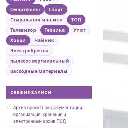
Смартфоны
Спорт
Стиральная машина
ТОП
Телевизор
Техника
Утюг
Хобби
Чайник
Электробритва
пылесос вертикальный
расходные материалы
СВЕЖИЕ ЗАПИСИ
Архив проектной документации:
организация, хранение и
электронный архив ПСД