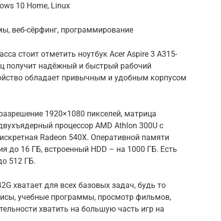
ows 10 Home, Linux
мы, веб-сёрфинг, программирование
са стоит отметить ноутбук Acer Aspire 3 A315-
ец получит надёжный и быстрый рабочий
ройство обладает привычным и удобным корпусом
 разрешение 1920×1080 пикселей, матрица
 двухъядерный процессор AMD Athlon 300U с
 дискретная Radeon 540X. Оперативной памяти
я до 16 ГБ, встроенный HDD – на 1000 ГБ. Есть
о 512 ГБ.
42G хватает для всех базовых задач, будь то
висы, учебные программы, просмотр фильмов,
тельности хватить на большую часть игр на