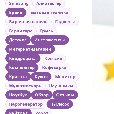
Samsung
Алкотестер
Бренд
Бытовая техника
Варочная панель
Гаджеты
Гарнитура
Гриль
Детское
Инструменты
Интернет-магазин
Квадроцикл
Коляска
Компьютер
Кофеварка
Красота
Кухня
Монитор
Мультипекарь
Наушники
Ноутбук
Обзор
Отзывы
Парогенератор
Пылесос
Рейтинг
Робот