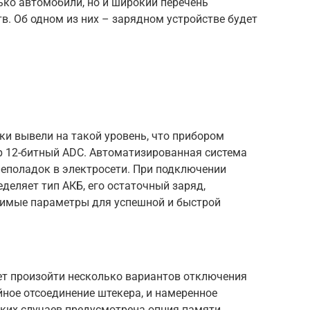
ько автомобили, но и широкий перечень
тв. Об одном из них – зарядном устройстве будет
0
ики вывели на такой уровень, что прибором
 12-битный АDC. Автоматизированная система
еполадок в электросети. При подключении
деляет тип АКБ, его остаточный заряд,
димые параметры для успешной и быстрой
т произойти несколько вариантов отключения
йное отсоединение штекера, и намеренное
ких случаев предусмотрена опция памяти.