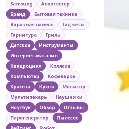
Samsung
Алкотестер
Бренд
Бытовая техника
Варочная панель
Гаджеты
Гарнитура
Гриль
Детское
Инструменты
Интернет-магазин
Квадроцикл
Коляска
Компьютер
Кофеварка
Красота
Кухня
Монитор
Мультипекарь
Наушники
Ноутбук
Обзор
Отзывы
Парогенератор
Пылесос
Рейтинг
Робот