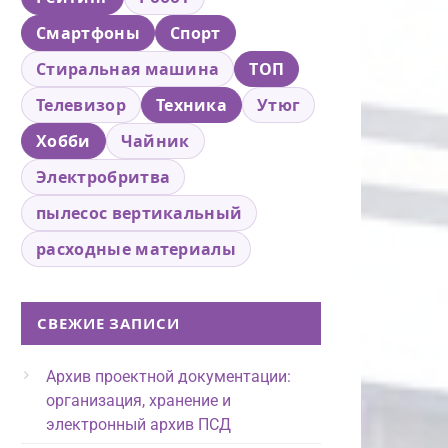
Смартфоны
Спорт
Стиральная машина
ТОП
Телевизор
Техника
Утюг
Хобби
Чайник
Электробритва
пылесос вертикальный
расходные материалы
СВЕЖИЕ ЗАПИСИ
Архив проектной документации:
организация, хранение и
электронный архив ПСД