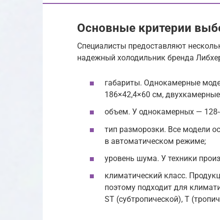
Основные критерии выб
Специалисты предоставляют нескольк
надежный холодильник бренда Либхер
габариты. Однокамерные моде
186×42,4×60 см, двухкамерные 
объем. У однокамерных — 128-4
тип разморозки. Все модели о
в автоматическом режиме;
уровень шума. У техники произ
климатический класс. Продукц
поэтому подходит для климати
ST (субтропической), T (тропич