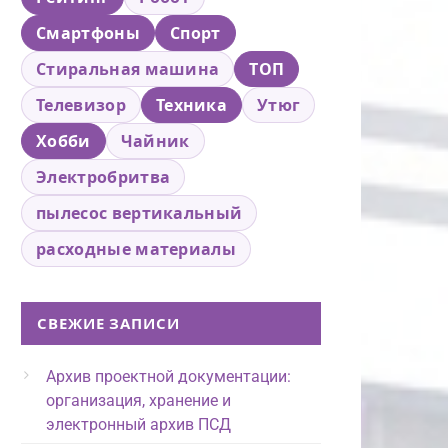
Смартфоны
Спорт
Стиральная машина
ТОП
Телевизор
Техника
Утюг
Хобби
Чайник
Электробритва
пылесос вертикальный
расходные материалы
СВЕЖИЕ ЗАПИСИ
Архив проектной документации:
организация, хранение и
электронный архив ПСД