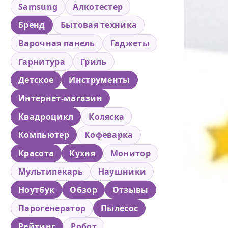
Samsung
Алкотестер
Бренд
Бытовая техника
Варочная панель
Гаджеты
Гарнитура
Гриль
Детское
Инструменты
Интернет-магазин
Квадроцикл
Коляска
Компьютер
Кофеварка
Красота
Кухня
Монитор
Мультипекарь
Наушники
Ноутбук
Обзор
Отзывы
Парогенератор
Пылесос
Рейтинг
Робот