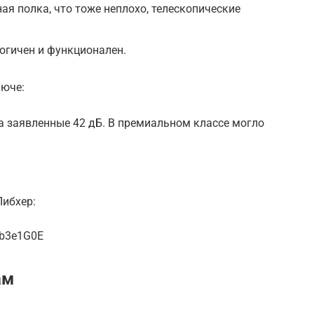
ная полка, что тоже неплохо, телескопические
логичен и функционален.
люче:
а заявленные 42 дБ. В премиальном классе могло
Либхер:
ob3e1G0E
ам