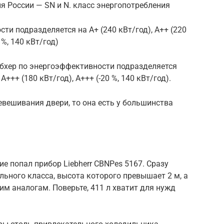
 России — SN и N. класс энергопотребления
ти подразделяется на А+ (240 кВт/год), А++ (220
 %, 140 кВт/год)
ибхер по энергоэффективности подразделяется
 А+++ (180 кВт/год), А+++ (-20 %, 140 кВт/год).
евешивания двери, то она есть у большинства
е попал прибор Liebherr CBNPes 5167. Сразу
льного класса, высота которого превышает 2 м, а
м аналогам. Поверьте, 411 л хватит для нужд