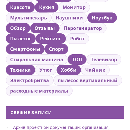
Красота
Кухня
Монитор
Мультипекарь
Наушники
Ноутбук
Обзор
Отзывы
Парогенератор
Пылесос
Рейтинг
Робот
Смартфоны
Спорт
Стиральная машина
ТОП
Телевизор
Техника
Утюг
Хобби
Чайник
Электробритва
пылесос вертикальный
расходные материалы
СВЕЖИЕ ЗАПИСИ
Архив проектной документации: организация,