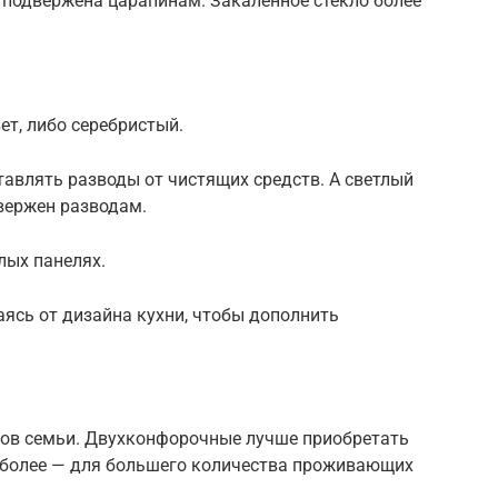
 подвержена царапинам. Закаленное стекло более
т, либо серебристый.
тавлять разводы от чистящих средств. А светлый
вержен разводам.
лых панелях.
аясь от дизайна кухни, чтобы дополнить
нов семьи. Двухконфорочные лучше приобретать
и более — для большего количества проживающих