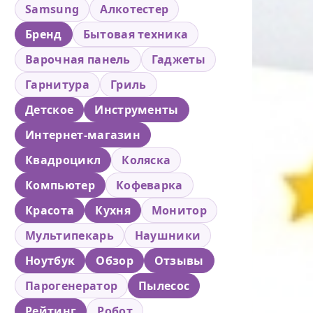
Samsung
Алкотестер
Бренд
Бытовая техника
Варочная панель
Гаджеты
Гарнитура
Гриль
Детское
Инструменты
Интернет-магазин
Квадроцикл
Коляска
Компьютер
Кофеварка
Красота
Кухня
Монитор
Мультипекарь
Наушники
Ноутбук
Обзор
Отзывы
Парогенератор
Пылесос
Рейтинг
Робот