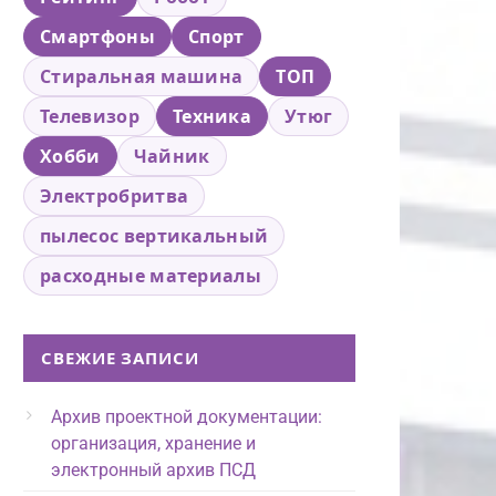
Смартфоны
Спорт
Стиральная машина
ТОП
Телевизор
Техника
Утюг
Хобби
Чайник
Электробритва
пылесос вертикальный
расходные материалы
СВЕЖИЕ ЗАПИСИ
Архив проектной документации:
организация, хранение и
электронный архив ПСД