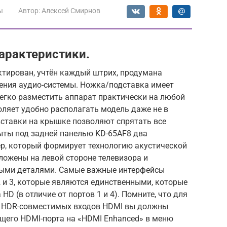
ы
Автор:
Алексей Смирнов
арактеристики.
ктирован, учтён каждый штрих, продумана
ения аудио-системы. Ножка/подставка имеет
егко разместить аппарат практически на любой
ляет удобно располагать модель даже не в
ставки на крышке позволяют спрятать все
рыты под задней панелью KD-65AF8 два
р, который формирует технологию акустической
ложены на левой стороне телевизора и
ыми деталями. Самые важные интерфейсы
2 и 3, которые являются единственными, которые
HD (в отличие от портов 1 и 4). Помните, что для
х HDR-совместимых входов HDMI вы должны
щего HDMI-порта на «HDMI Enhanced» в меню