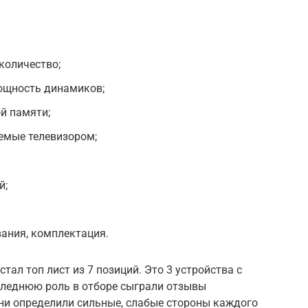
 количество;
мощность динамиков;
й памяти;
емые телевизором;
й;
вания, комплектация.
тал топ лист из 7 позиций. Это 3 устройства с
оследнюю роль в отборе сыграли отзывы
Они определили сильные, слабые стороны каждого