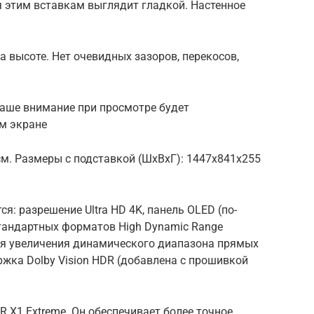
я этим вставкам выглядит гладкой. Настенное
на высоте. Нет очевидных зазоров, перекосов,
ваше внимание при просмотре будет
м экране
0 см. Размеры с подставкой (ШxВxГ): 1447x841x255
: разрешение Ultra HD 4K, панель OLED (по-
стандартных форматов High Dynamic Range
для увеличения динамического диапазона прямых
ржка Dolby Vision HDR (добавлена ​​с прошивкой
 X1 Extreme. Он обеспечивает более точное