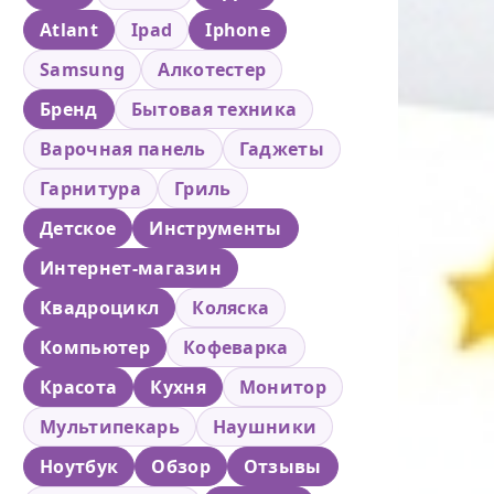
Atlant
Ipad
Iphone
Samsung
Алкотестер
Бренд
Бытовая техника
Варочная панель
Гаджеты
Гарнитура
Гриль
Детское
Инструменты
Интернет-магазин
Квадроцикл
Коляска
Компьютер
Кофеварка
Красота
Кухня
Монитор
Мультипекарь
Наушники
Ноутбук
Обзор
Отзывы