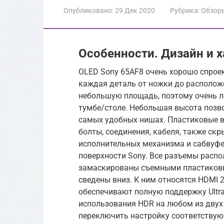
Опубликовано:
29 Дек 2020
Рубрика:
Обзор
Особенности. Дизайн и х
OLED Sony 65AF8 очень хорошо спрое
каждая деталь от ножки до располож
небольшую площадь, поэтому очень л
тумбе/столе. Небольшая высота позво
самых удобных нишах. Пластиковые в
болты, соединения, кабеля, также ск
исполнительных механизма и сабвуфе
поверхности Sony. Все разъемы распо
замаскированы съемными пластиков
сведены вниз. К ним относятся HDMI 
обеспечивают полную поддержку Ultra 
использования HDR на любом из дву
переключить настройку соответствую