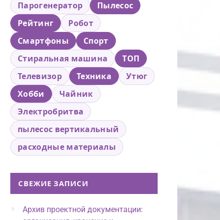
Парогенератор
Пылесос
Рейтинг
Робот
Смартфоны
Спорт
Стиральная машина
ТОП
Телевизор
Техника
Утюг
Хобби
Чайник
Электробритва
пылесос вертикальный
расходные материалы
СВЕЖИЕ ЗАПИСИ
Архив проектной документации: