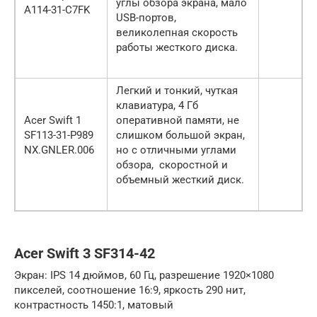
углы обзора экрана, мало
A114-31-C7FK
USB-портов,
великолепная скорость
работы жесткого диска.
Легкий и тонкий, чуткая
клавиатура, 4 Гб
Acer Swift 1
оперативной памяти, не
SF113-31-P989
слишком большой экран,
NX.GNLER.006
но с отличными углами
обзора, скоростной и
объемный жесткий диск.
Acer Swift 3 SF314-42
Экран: IPS 14 дюймов, 60 Гц, разрешение 1920×1080
пикселей, соотношение 16:9, яркость 290 нит,
контрастность 1450:1, матовый