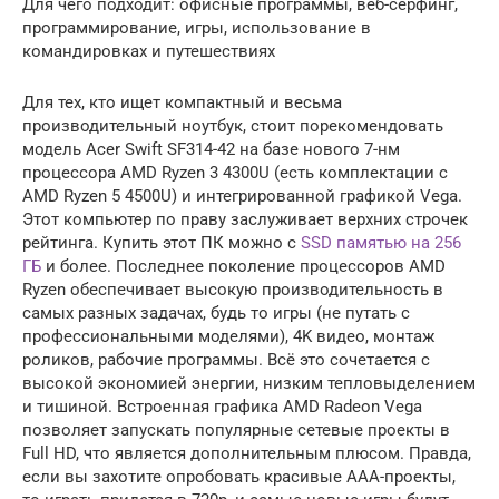
Для чего подходит: офисные программы, веб-сёрфинг,
программирование, игры, использование в
командировках и путешествиях
Для тех, кто ищет компактный и весьма
производительный ноутбук, стоит порекомендовать
модель Acer Swift SF314-42 на базе нового 7-нм
процессора AMD Ryzen 3 4300U (есть комплектации с
AMD Ryzen 5 4500U) и интегрированной графикой Vega.
Этот компьютер по праву заслуживает верхних строчек
рейтинга. Купить этот ПК можно с
SSD памятью на 256
ГБ
и более. Последнее поколение процессоров AMD
Ryzen обеспечивает высокую производительность в
самых разных задачах, будь то игры (не путать с
профессиональными моделями), 4K видео, монтаж
роликов, рабочие программы. Всё это сочетается с
высокой экономией энергии, низким тепловыделением
и тишиной. Встроенная графика AMD Radeon Vega
позволяет запускать популярные сетевые проекты в
Full HD, что является дополнительным плюсом. Правда,
если вы захотите опробовать красивые AAA-проекты,