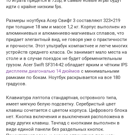
то играть придется в 720p, и самые новые игры будут
идти с крайне низким fps.
Размеры ноутбука Асер Свифт 3 составляют 323×219
при толщине 18 мм и массе 1,2 кг. Корпус выполнен из
алюминиевых и алюминиево-магниевых сплавов, что
придает элегантный вид, не говоря уже о практичности
и прочности. Этот ультрабук компактнее и легче многих
устройств среднего класса. Он занимает мало места на
столе и в случае поездок не будет обременительным
грузом. Acer Swift SF314-42 обладает ярким и чётким IPS
дисплеем диагональю 14 дюймов
с минимальными
рамками по бокам. Ноутбук раскрывается на все 180
градусов.
Клавиатура лэптопа стандартная, островного типа,
имеет мягкую белую подсветку. Серебристый цвет
клавиш сочетается с цветом корпуса. Цифрового блока
нет. Кнопка включения и выключения расположена в
ряду других клавиш. Тачпад с кнопками выполнен в
виде единой панели без раздельных кнопок.