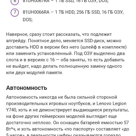
81UH0067RA – 1 ТБ SSD, 16 ГБ ОЗУ, DOS;
81UH0066RA – 1 ТБ HDD, 256 ГБ SSD, 16 ГБ ОЗУ,
DOS;
Наверное, сразу стоит рассказать, что подлежит
апгрейду. Понятное дело, меняется SSD-диск, можно
доставить HDD в версии без него (шлейф в комплекте)
или заменить установленный. Под ОЗУ выделено два
слота и в версиях с 16 — оба заняты, то есть добавить
не выйдет, надо делать полноценную замену одного
или двух модулей памяти.
Автономность
Автономность никогда не была сильной стороной
производительных игровых ноутбуков, и Lenovo Legion
Y740, хоть и не демонстрирует выдающиеся результаты,
на фоне других геймерских моделей выглядит еще
достаточно неплохо. Он оснащен батареей емкостью 57
Вт*ч, и хоть автономность «по паспорту» составляет «до
5 часов», в реальности цифры оказываются гораздо