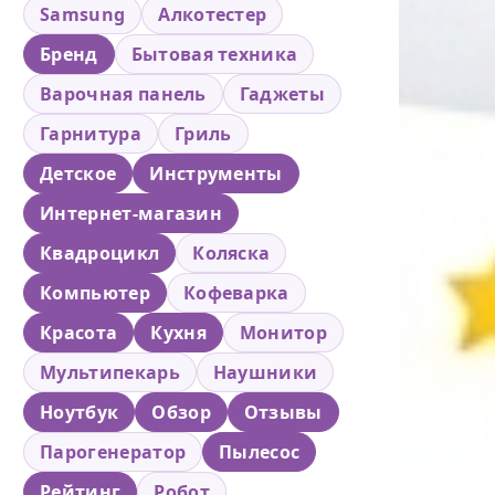
Samsung
Алкотестер
Бренд
Бытовая техника
Варочная панель
Гаджеты
Гарнитура
Гриль
Детское
Инструменты
Интернет-магазин
Квадроцикл
Коляска
Компьютер
Кофеварка
Красота
Кухня
Монитор
Мультипекарь
Наушники
Ноутбук
Обзор
Отзывы
Парогенератор
Пылесос
Рейтинг
Робот