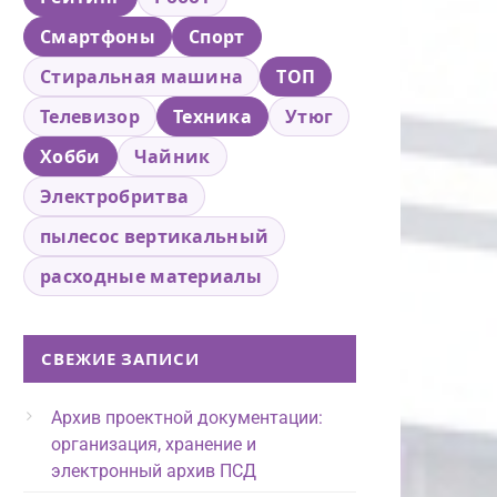
Смартфоны
Спорт
Стиральная машина
ТОП
Телевизор
Техника
Утюг
Хобби
Чайник
Электробритва
пылесос вертикальный
расходные материалы
СВЕЖИЕ ЗАПИСИ
Архив проектной документации:
организация, хранение и
электронный архив ПСД