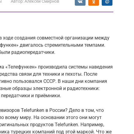
ы
Автор:
Алексей Смирнов
 в ходе создания совместной организации между
лефункен» двигалось стремительными темпами.
были радиопередатчики.
ма «Телефункен» производила системы наведения
редства связи для техники и пехоты. После
ивно пользовался СССР. В наши дни компания
зные образцы электронной и радиотехники:
 передатчики и приёмники.
евизоров Telefunken в России? Дело в том, что
о всему миру. На основании этого они могут
ригинальных продуктов Telefunken. Например,
хника турецких компаний под этой маркой. Что же