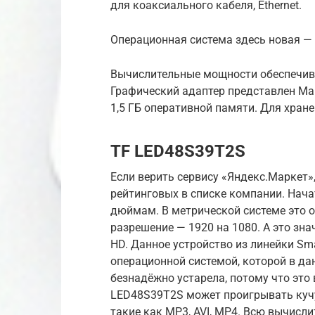
для коаксиального кабеля, Ethernet.
Операционная система здесь новая — 
Вычислительные мощности обеспечива
Графический адаптер представлен Mal
1,5 ГБ оперативной памяти. Для хран
TF LED48S39T2S
Если верить сервису «Яндекс.Маркет»
рейтинговых в списке компании. Начат
дюймам. В метрической системе это 
разрешение — 1920 на 1080. А это зна
HD. Данное устройство из линейки Sma
операционной системой, которой в дан
безнадёжно устарела, потому что это 
LED48S39T2S может проигрывать куч
такие как MP3, AVI, MP4. Всю вычисли