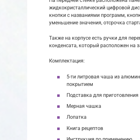
На передней стенке расположена пане
жидкокристаллический цифровой дис
кнопки с названиями программ, кнопк
уменьшение значения, отсрочка старт
Также на корпусе есть ручки для пер
конденсата, который расположен на з
Комплектация:
5-ти литровая чаша из алюми
покрытием
Подставка для приготовления 
Мерная чашка
Лопатка
Книга рецептов
Инструкция по применению