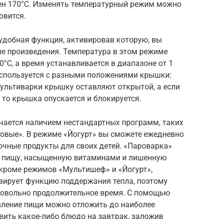
ен 170°C. Изменять температурный режим можно
овится.
добная функция, активировав которую, вы
е произведения. Температура в этом режиме
60°C, а время устанавливается в диапазоне от 1
используется с разными положениями крышки:
мультиварки крышку оставляют открытой, а если
 то крышка опускается и блокируется.
ичается наличием нестандартных программ, таких
бовые». В режиме «Йогурт» вы сможете ежедневно
очные продукты для своих детей. «Пароварка»
ю пищу, насыщенную витаминами и лишенную
 кроме режимов «Мультишеф» и «Йогурт»,
ивирует функцию поддержания тепла, поэтому
довольно продолжительное время. С помощью
вление пищи можно отложить до наиболее
овить какое-либо блюдо на завтрак, заложив