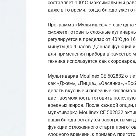
составляет 100°C, максимальный рав
даже в то время, когда блюдо уже гот
Программа «Мультишеф» – еще одна у
сможете готовить сложные кулинарны
регулируется в пределах от 40°C до 1
минуты до 4 часов. Данная функция 
для применения прибора в качестве 
техника используется как скороварка,
Мультиварка Moulinex CE 502832 отл
как «Джем», «Пицца», «Овсянка», «Бо
делать вкусные и полезные кисломол
даст возможность готовить полезну
вредных жиров. После каждой опции,
мультиварка Moulinex CE 502832 акт
ваши блюда останутся разогретыми 
функции отложенного старта пригото
удобного времени, к примеру, пригот