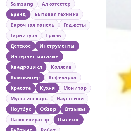
Samsung
Алкотестер
Бренд
Бытовая техника
Варочная панель
Гаджеты
Гарнитура
Гриль
Детское
Инструменты
Интернет-магазин
Квадроцикл
Коляска
Компьютер
Кофеварка
Красота
Кухня
Монитор
Мультипекарь
Наушники
Ноутбук
Обзор
Отзывы
Парогенератор
Пылесос
Рейтинг
Робот