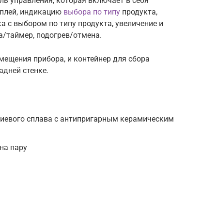
ль управления, которая включает в себя
плей, индикацию
выбора по типу
продукта,
а с выбором по типу продукта, увеличение и
а/таймер, подогрев/отмена.
емещения прибора, и контейнер для сбора
адней стенке.
ниевого сплава с антипригарным керамическим
на пару