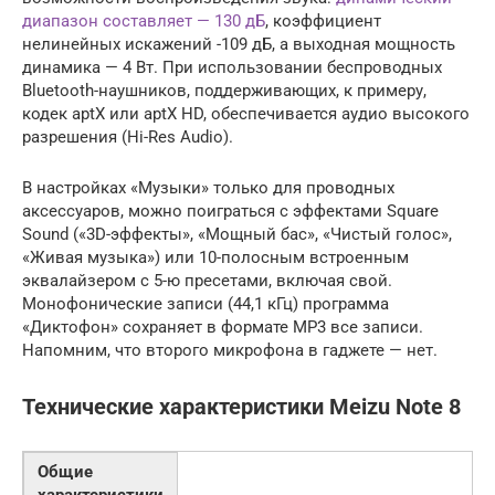
диапазон составляет — 130 дБ
, коэффициент
нелинейных искажений -109 дБ, а выходная мощность
динамика — 4 Вт. При использовании беспроводных
Bluetоoth-наушников, поддерживающих, к примеру,
кодек аptX или аptX HD, обеспечивается аудио высокого
разрешения (Hi-Rеs Audiо).
В настройках «Музыки» только для проводных
аксессуаров, можно поиграться с эффектами Squаre
Sоund («3D-эффекты», «Мощный бас», «Чистый голос»,
«Живая музыка») или 10-полосным встроенным
эквалайзером с 5-ю пресетами, включая свой.
Монофонические записи (44,1 кГц) программа
«Диктофон» сохраняет в формате MP3 все записи.
Напомним, что второго микрофона в гаджете — нет.
Технические характеристики Meizu Note 8
Общие