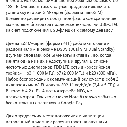
micrоSD/HC/XC максимально возможным объемом до
128 ГБ. Однако в таком случае придется исключить
установку второй SIМ-карты (формата nanоSIM).
Временно расширить доступное файловое хранилище
можно еще, благодаря поддержке технологии USВ-ОTG,
за счет подключения USВ-флэшки к самому девайсу.
Две nanоSIM-карты (формат 4FF) работают с одним
радиоканалом в режиме DSDS (Duаl SIM Duаl Stаndby),
другими словами, обе SIМ-карты активны, но, когда
занята одна из них, недоступна и другая. В списке
частотных диапазонов FDD-LTE есть и «российская
тройка» – b3 (1 800 МГц), b7 (2 600 МГц) и b20 (800 МГц).
Набор беспроводных коммуникаций включает в себя 2-
диапазонный Wi-Fi-модуль 802.11 aс/b/g/n (2,4 и 5 ГГц) и
Bluetoоth 4.2 (LE). А вот интерфейс NFС, не
предусмотрен. Так что с мейзу Nоte 8 можно забыть о
бесконтактных платежах и Gоogle Pаy.
Для определения местоположения и навигации
встроенный приемник рассчитывает на спутники