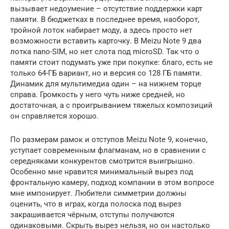
вызывает недоумение – отсутствие поддержки карт
памяти. В бюджетках в последнее время, наоборот,
тройной лоток набирает моду, а здесь просто нет
возможности вставить карточку. В Meizu Note 9 два
лотка nano-SIM, но нет слота под microSD. Так что о
памяти стоит подумать уже при покупке: благо, есть не
только 64-ГБ вариант, но и версия со 128 ГБ памяти.
Динамик для мультимедиа один – на нижнем торце
справа. Громкость у него чуть ниже средней, но
достаточная, а с проигрыванием тяжелых композиций
он справляется хорошо.
По размерам рамок и отступов Meizu Note 9, конечно,
уступает современным флагманам, но в сравнении с
середняками конкурентов смотрится выигрышно.
Особенно мне нравится минимальный вырез под
фронтальную камеру, подход компании в этом вопросе
мне импонирует. Любители симметрии должны
оценить, что в играх, когда полоска под вырез
закрашивается чёрным, отступы получаются
одинаковыми. Скрыть вырез нельзя, но он настолько