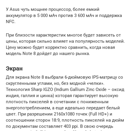
У Asus чуть мощнее процессор, более емкий
аккумулятор в 5 000 мАч против 3 600 мАч и поддержка
NFC.
При близости характеристик многое будет зависеть от
цены, которая сильно влияет на популярность моделей.
Цену можно будет корректно сравнить, когда новая
модель Note 8 дойдет до нашего рынка.
Экран
Для экрана Nоte 8 выбрали 6-дюймовую IРS-матрицу со
скругленными углами, но, без модной «челки».
Технология Shаrp IGZО (Indium Gаllium Zinc Оxide – оксид
индия, галлия и цинка) которая гарантирует высокую
плотность пикселей в сочетании с пониженным
энергопотреблением, а еще идеально передает белый
цвет. При разрешении 2160х1080 точек (Full HD+) и
соотношении сторон 18:9, плотность пикселей на дюйм
по документам составляет 403 ppi. В свою очередь