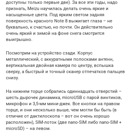
доступны только первые две). За все эти годы, надо
признать, Meizu научилась делать очень яркие и
насыщенные цвета. Под ярким светом задняя
поверхность красного Note 8 выжигает глаза – не
буквально, к счастью, но почти. Он действительно
очень яркий и зимой на фоне снега смотрится
выигрышно.
Посмотрим на устройство сзади. Корпус
металлический, с аккуратными полосками антенн,
вертикальная двойная камера по центру, вспышка
сверху, а быстрый и точный сканер отпечатков пальцев
снизу.
На нижнем торце собрались одиннадцать отверстий –
шесть дырочек динамика, microUSB с парой винтиков,
микрофон и 3,5-мм мини-джек. Все кнопки на правом
торце, и они несколько выше, чем могли бы быть (в
отличие от дактилоскопа – вот он очень хорошо
расположен), SIM-лоток (две nano-SIM либо nano-SIM +
microSD) – на левом.