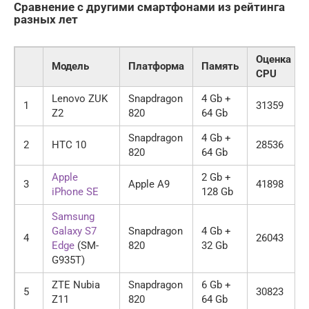
Сравнение с другими смартфонами из рейтинга
разных лет
Оценка
Модель
Платформа
Память
CPU
Lenovo ZUK
Snapdragon
4 Gb +
1
31359
Z2
820
64 Gb
Snapdragon
4 Gb +
2
HTC 10
28536
820
64 Gb
Apple
2 Gb +
3
Apple A9
41898
iPhone SE
128 Gb
Samsung
Galaxy S7
Snapdragon
4 Gb +
4
26043
Edge
(SM-
820
32 Gb
G935T)
ZTE Nubia
Snapdragon
6 Gb +
5
30823
Z11
820
64 Gb