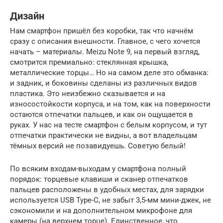
Дизайн
Нам смартфон пришёл без коробки, так что начнём
сразу с описания внешности. Главное, с чего хочется
начать – материалы. Meizu Note 9, на первый взгляд,
смотрится премиально: стеклянная крышка,
металлические торцы… Но на самом деле это обманка:
и задник, и боковины сделаны из различных видов
пластика. Это неизбежно сказывается и на
износостойкости корпуса, и на том, как на поверхности
остаются отпечатки пальцев, и как он ощущается в
руках. У нас на тесте смартфон с белым корпусом, и тут
отпечатки практически не видны, а вот владельцам
тёмных версий не позавидуешь. Советую белый!
По всяким входам-выходам у смартфона полный
порядок: торцевые клавиши и сканер отпечатков
пальцев расположены в удобных местах, для зарядки
используется USB Type-C, не забыт 3,5-мм мини-джек, не
сэкономили и на дополнительном микрофоне для
камеры (на верхнем торце). Единственное, что