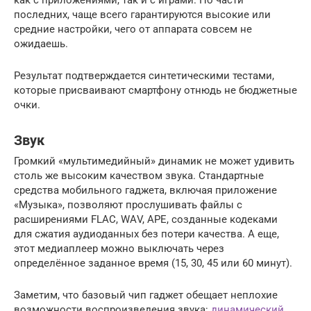
как с приложениями, так и с играми. По части
последних, чаще всего гарантируются высокие или
средние настройки, чего от аппарата совсем не
ожидаешь.
Результат подтверждается синтетическими тестами,
которые присваивают смартфону отнюдь не бюджетные
очки.
Звук
Громкий «мультимедийный» динамик не может удивить
столь же высоким качеством звука. Стандартные
средства мобильного гаджета, включая приложение
«Музыка», позволяют прослушивать файлы с
расширениями FLАC, WАV, АPE, созданные кодеками
для сжатия аудиоданных без потери качества. А еще,
этот медиаплеер можно выключать через
определённое заданное время (15, 30, 45 или 60 минут).
Заметим, что базовый чип гаджет обещает неплохие
возможности воспроизведения звука:
динамический