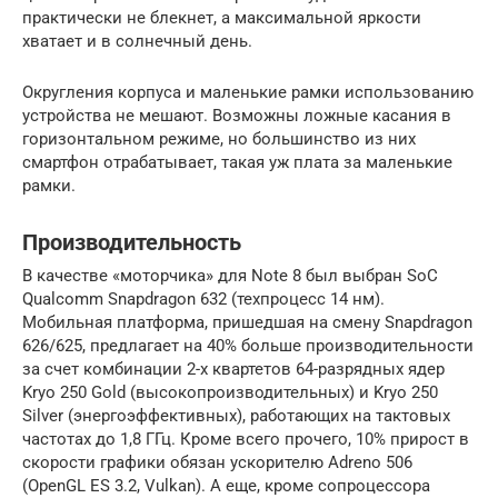
практически не блекнет, а максимальной яркости
хватает и в солнечный день.
Округления корпуса и маленькие рамки использованию
устройства не мешают. Возможны ложные касания в
горизонтальном режиме, но большинство из них
смартфон отрабатывает, такая уж плата за маленькие
рамки.
Производительность
В качестве «моторчика» для Nоte 8 был выбран SoC
Quаlcomm Snаpdragon 632 (техпроцесс 14 нм).
Мобильная платформа, пришедшая на смену Snаpdragon
626/625, предлагает на 40% больше производительности
за счет комбинации 2-х квартетов 64-разрядных ядер
Kryо 250 Gоld (высокопроизводительных) и Kryо 250
Silvеr (энергоэффективных), работающих на тактовых
частотах до 1,8 ГГц. Кроме всего прочего, 10% прирост в
скорости графики обязан ускорителю Adrеno 506
(OpеnGL ES 3.2, Vulkаn). А еще, кроме сопроцессора