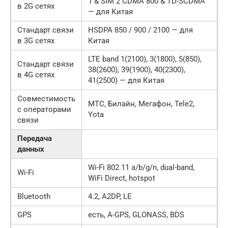
1 & SIM 2 CDMA 800 & TD-SCDMA
в 2G сетях
— для Китая
Стандарт связи
HSDPA 850 / 900 / 2100 — для
в 3G сетях
Китая
LTE band 1(2100), 3(1800), 5(850),
Стандарт связи
38(2600), 39(1900), 40(2300),
в 4G сетях
41(2500) — для Китая
Совместимость
МТС, Билайн, Мегафон, Tele2,
с операторами
Yota
связи
Передача
данных
Wi-Fi 802.11 а/b/g/n, dual-band,
Wi-Fi
WiFi Direct, hotspot
Bluetooth
4.2, A2DP, LE
GPS
есть, A-GPS, GLONASS, BDS