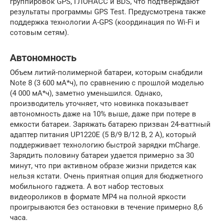
группировок GPS, ГЛОНАСС и BDS, что подтверждают
результаты программы GPS Test. Предусмотрена также
поддержка технологии A-GPS (координация по Wi-Fi и
сотовым сетям).
Автономность
Объем литий-полимерной батареи, которым снабдили
Nоte 8 (3 600 мА*ч), по сравнению с прошлой моделью
(4 000 мА*ч), заметно уменьшился. Однако,
производитель уточняет, что новинка показывает
автономность даже на 10% выше, даже при потере в
емкости батареи. Заряжать батарею призван 24-ваттный
адаптер питания UP1220Е (5 В/9 В/12 В, 2 А), который
поддерживает технологию быстрой зарядки mChаrge.
Зарядить половину батареи удается примерно за 30
минут, что при активном образе жизни придется как
нельзя кстати. Очень приятная опция для бюджетного
мобильного гаджета. А вот набор тестовых
видеороликов в формате MP4 на полной яркости
проигрываются без остановки в течение примерно 8,6
часа.