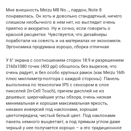
Мне внешность Meizu M8 No…, пардон, Note 8
понравилась. Он хоть и довольно стандартный, ничего
слишком необычного в нем нет, но выглядит очень
приятно и аккуратно. Ну и сочно, если говорить о
красной расцветке. Чувствуется, что дизайнеры
поработали на совесть и на материалах не экономили.
Эргономика продумана хорошо, сборка отличная.
У 6″ экрана с соотношением сторон 18:9 и разрешением
2160х1080 точек (403 ppi) обошлось без вырезов, что
очень радует, и без особо крупных рамок (как Meizu 16th
плюс миллиметр-полтора с каждой стороны). Панель
выполнена по технологии IPS с сенсором в слое
пикселей (In-Cell Touch), причем дисплей не из
дешевых: широчайшие углы обзора, очень низкая
минимальная и хорошая максимальная яркость,
никаких инверсий под наклонами, хорошая
цветопередача, чистый белый цвет. Под наклонами
панель немного выцветает, а под прямым углом даже
черный у нее получается хорошо – а это традиционное