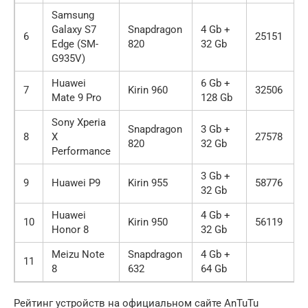
Samsung
Galaxy S7
Snapdragon
4 Gb +
6
25151
Edge (SM-
820
32 Gb
G935V)
Huawei
6 Gb +
7
Kirin 960
32506
Mate 9 Pro
128 Gb
Sony Xperia
Snapdragon
3 Gb +
8
X
27578
820
32 Gb
Performance
3 Gb +
9
Huawei P9
Kirin 955
58776
32 Gb
Huawei
4 Gb +
10
Kirin 950
56119
Honor 8
32 Gb
Meizu Note
Snapdragon
4 Gb +
11
8
632
64 Gb
Рейтинг устройств на официальном сайте AnTuTu