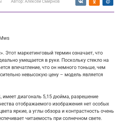
ы
Автор:
Алексей Смирнов
-Mws
с». Этот маркетинговый термин означает, что
деально умещается в руке. Поскольку стекло на
ется впечатление, что он немного тоньше, чем
осительно невысокую цену – модель является
, имеет диагональ 5,15 дюйма, разрешение
ачества отображаемого изображения нет особых
вета яркие, а углы обзора и контрастность очень
еспечивает читаемость при солнечном свете.