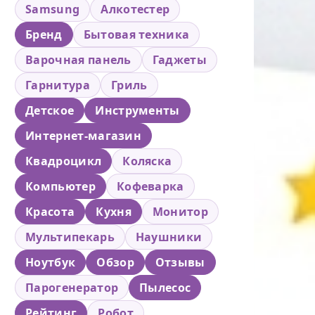
Samsung
Алкотестер
Бренд
Бытовая техника
Варочная панель
Гаджеты
Гарнитура
Гриль
Детское
Инструменты
Интернет-магазин
Квадроцикл
Коляска
Компьютер
Кофеварка
Красота
Кухня
Монитор
Мультипекарь
Наушники
Ноутбук
Обзор
Отзывы
Парогенератор
Пылесос
Рейтинг
Робот