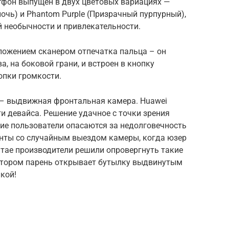
фон выпущен в двух цветовых вариациях —
ночь) и Phantom Purple (Призрачный пурпурный),
й необычности и привлекательности.
ожением сканером отпечатка пальца – он
а, на боковой грани, и встроен в кнопку
опки громкости.
 – выдвижная фронтальная камера. Huawei
ти девайса. Решение удачное с точки зрения
ие пользователи опасаются за недолговечность
енты со случайным выездом камеры, когда юзер
Китае производители решили опровергнуть такие
котором парень открывает бутылку выдвинутым
кой!