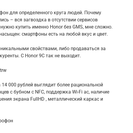
тфон для определенного круга людей. Почему
ись – вся загвоздка в отсутствии сервисов
 нужно купить именно Honor без GMS, мне сложно.
асыщен: смартфоны есть на любой вкус и цвет.
уникальными свойствами, либо продаваться за
уренты. С Honor 9C так не выходит.
trw
а 14 000 рублей выглядит более рациональной
цев с бубном с NFC, поддержка Wi-Fi ac, наличие
ения экрана FullHD , металлический каркас и
ерофон