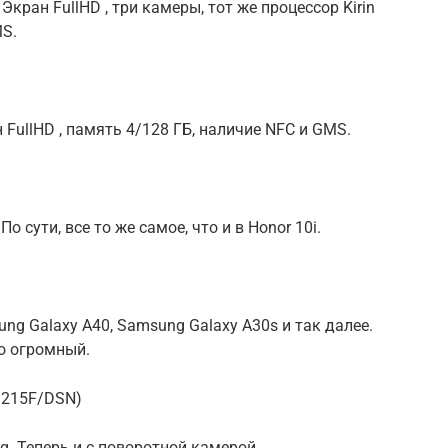
. Экран FullHD , три камеры, тот же процессор Kirin
MS.
н FullHD , память 4/128 ГБ, наличие NFC и GMS.
По сути, все то же самое, что и в Honor 10i.
ng Galaxy A40, Samsung Galaxy A30s и так далее.
о огромный.
M215F/DSN)
g. Теперь и с поворотной камерой.