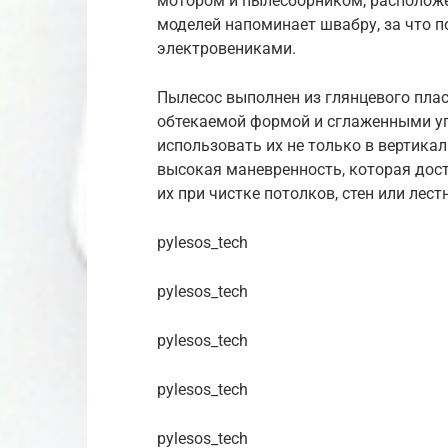
мотором и пылесборником, располож
моделей напоминает швабру, за что п
электровениками.
Пылесос выполнен из глянцевого плас
обтекаемой формой и сглаженными уг
использовать их не только в вертикал
высокая маневренность, которая дост
их при чистке потолков, стен или лест
pylesos_tech
pylesos_tech
pylesos_tech
pylesos_tech
pylesos_tech