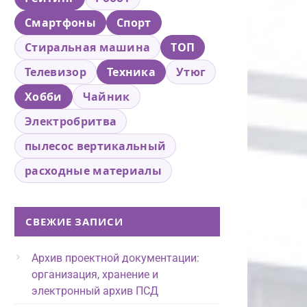
Смартфоны
Спорт
Стиральная машина
ТОП
Телевизор
Техника
Утюг
Хобби
Чайник
Электробритва
пылесос вертикальный
расходные материалы
СВЕЖИЕ ЗАПИСИ
Архив проектной документации:
организация, хранение и
электронный архив ПСД