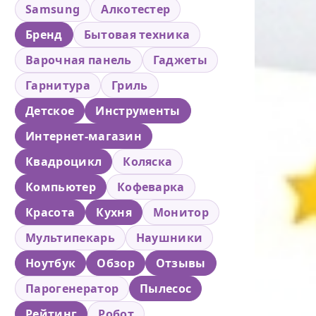
Samsung
Алкотестер
Бренд
Бытовая техника
Варочная панель
Гаджеты
Гарнитура
Гриль
Детское
Инструменты
Интернет-магазин
Квадроцикл
Коляска
Компьютер
Кофеварка
Красота
Кухня
Монитор
Мультипекарь
Наушники
Ноутбук
Обзор
Отзывы
Парогенератор
Пылесос
Рейтинг
Робот