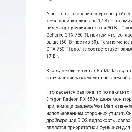
А вот с точки зрения энергопотребле
тесте новинка лишь на 17 Вт экономич
видеокарт различаются на 50 Вт. Так
GeForce GTX 750 Ti, притом что, согл
выше (60 Втпротив 50). Тем не менее
GTX 750 Ti вполне соответствует за
17 Вт.
К сожалению, в тестах FurMark отсутс
запускается на компьютере с тем обр
Что касается разгона, то по каким-то
Dragon Radeon RX 550 и даже монито
при помощи раздела WattMan в панели
использованием сторонних утилит. Ск
драйвере или BIOS видеокарты, связанн
является приоритетной функцией для