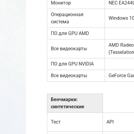
Монитор
NEC EA244
Операционная
Windows 10
система
ПО для GPU AMD
AMD Radeon 
Все видеокарты
(Tesselation
ПО для GPU NVIDIA
Все видеокарты
GeForce Ga
Бенчмарки:
синтетические
Тест
API