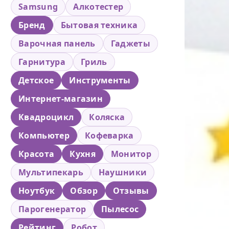
Samsung
Алкотестер
Бренд
Бытовая техника
Варочная панель
Гаджеты
Гарнитура
Гриль
Детское
Инструменты
Интернет-магазин
Квадроцикл
Коляска
Компьютер
Кофеварка
Красота
Кухня
Монитор
Мультипекарь
Наушники
Ноутбук
Обзор
Отзывы
Парогенератор
Пылесос
Рейтинг
Робот