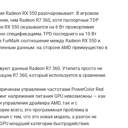
ния Radeon RX 550 разочаровывает. В игровом
нее, чем Radeon R7 360, хотя паспортные TDP
же RX 550 оказывается на 6 Вт прожорливее
асно спецификациям, TPD последнего на 10 Вт
 в FurMark соотношение между Radeon RX 550 и
явленным данным: на стороне AMD преимущество в
твуют данные Radeon R7 360. Утилита просто не
азцом R7 360, который используется в сравнении.
 причинам управление частотами PowerColor Red
ринг напряжения питания GPU невозможны — как
 управления драйвера AMD, так и с
орее всего, это программная проблема в
ая с тем, что это новая модель, а разгон не
 GPU младшей категории быстродействия.