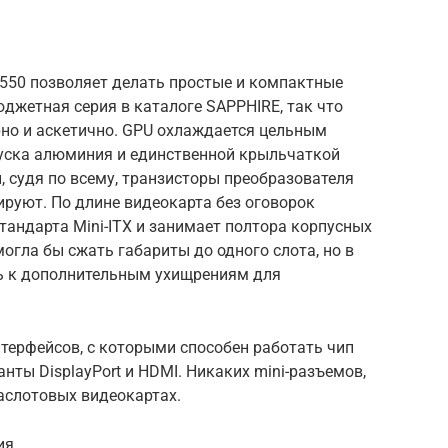
 550 позволяет делать простые и компактные
юджетная серия в каталоге SAPPHIRE, так что
рно и аскетично. GPU охлаждается цельным
уска алюминия и единственной крыльчаткой
 судя по всему, транзисторы преобразователя
руют. По длине видеокарта без оговорок
тандарта Mini-ITX и занимает полтора корпусных
огла бы сжать габариты до одного слота, но в
ь к дополнительным ухищрениям для
терфейсов, с которыми способен работать чип
ианты DisplayPort и HDMI. Никаких mini-разъемов,
раслотовых видеокартах.
ия