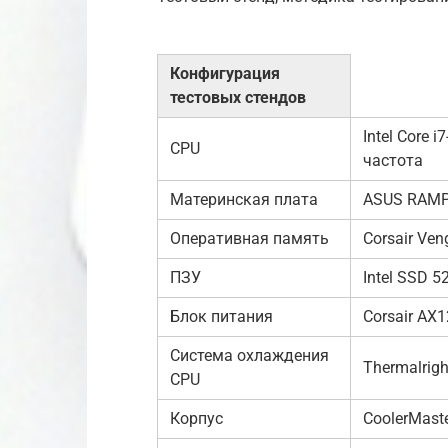
Конфигурация
тестовых стендов
Intel Core 
CPU
частота
Материнская плата
ASUS RAMP
Оперативная память
Corsair Ven
ПЗУ
Intel SSD 5
Блок питания
Corsair AX1
Система охлаждения
Thermalrigh
CPU
Корпус
CoolerMaste