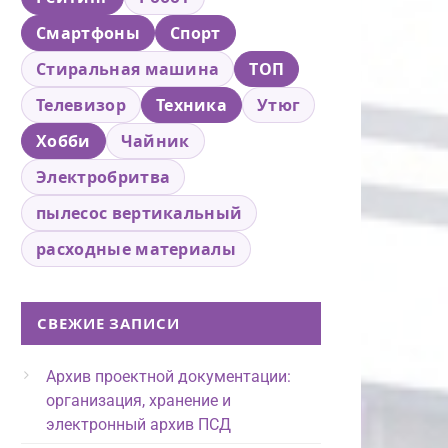
Смартфоны
Спорт
Стиральная машина
ТОП
Телевизор
Техника
Утюг
Хобби
Чайник
Электробритва
пылесос вертикальный
расходные материалы
СВЕЖИЕ ЗАПИСИ
Архив проектной документации:
организация, хранение и
электронный архив ПСД