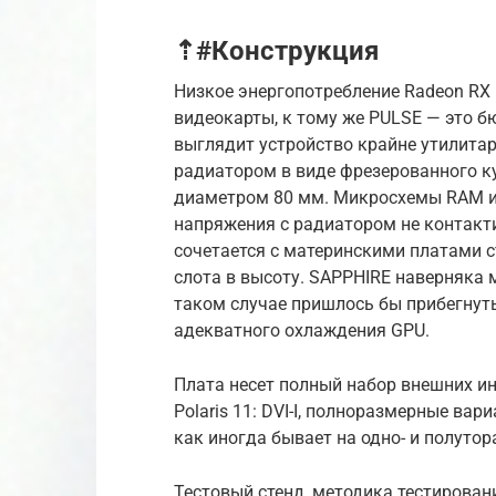
⇡#Конструкция
Низкое энергопотребление Radeon RX
видеокарты, к тому же PULSE — это б
выглядит устройство крайне утилита
радиатором в виде фрезерованного к
диаметром 80 мм. Микросхемы RAM и,
напряжения с радиатором не контакти
сочетается с материнскими платами с
слота в высоту. SAPPHIRE наверняка м
таком случае пришлось бы прибегнут
адекватного охлаждения GPU.
Плата несет полный набор внешних ин
Polaris 11: DVI-I, полноразмерные вар
как иногда бывает на одно- и полуто
Тестовый стенд, методика тестирован