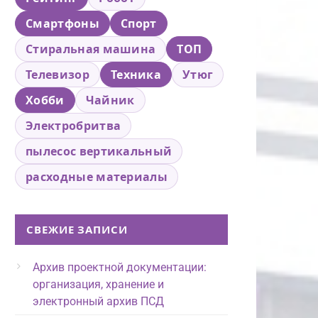
Смартфоны
Спорт
Стиральная машина
ТОП
Телевизор
Техника
Утюг
Хобби
Чайник
Электробритва
пылесос вертикальный
расходные материалы
СВЕЖИЕ ЗАПИСИ
Архив проектной документации:
организация, хранение и
электронный архив ПСД