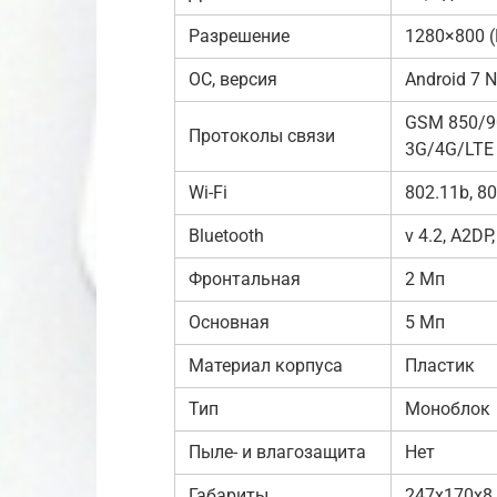
Разрешение
1280×800 
ОС, версия
Android 7 
GSM 850/9
Протоколы связи
3G/4G/LTE
Wi-Fi
802.11b, 80
Bluetooth
v 4.2, A2DP,
Фронтальная
2 Мп
Основная
5 Мп
Материал корпуса
Пластик
Тип
Моноблок
Пыле- и влагозащита
Нет
Габариты
247x170x8