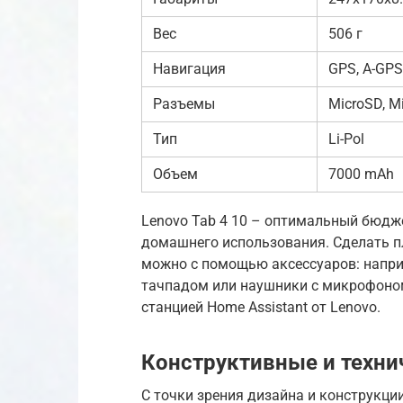
Вес
506 г
Навигация
GPS, A-GP
Разъемы
MicroSD, M
Тип
Li-Pol
Объем
7000 mAh
Lenovo Tab 4 10 – оптимальный бюдж
домашнего использования. Сделать 
можно с помощью аксессуаров: наприм
тачпадом или наушники с микрофоном.
станцией Home Assistant от Lenovo.
Конструктивные и техни
С точки зрения дизайна и конструкц