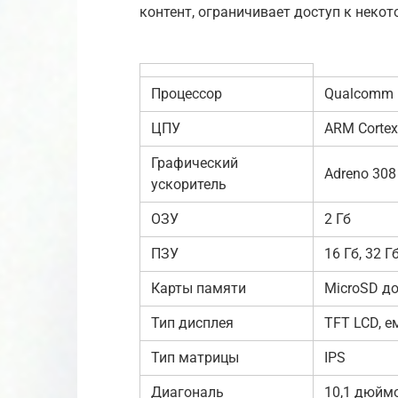
контент, ограничивает доступ к неко
Процессор
Qualcomm 
ЦПУ
ARM Cortex-
Графический
Adreno 308
ускоритель
ОЗУ
2 Гб
ПЗУ
16 Гб, 32 Г
Карты памяти
MicroSD до
Тип дисплея
TFT LCD, ем
Тип матрицы
IPS
Диагональ
10,1 дюйм