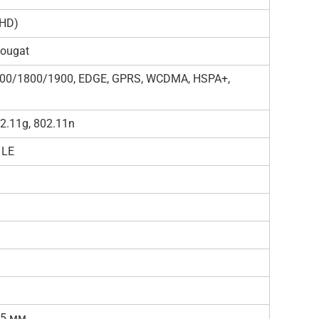
(HD)
Nougat
00/1800/1900, EDGE, GPRS, WCDMA, HSPA+,
2.11g, 802.11n
 LE
.5 мм