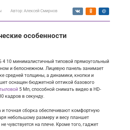
ы
Автор:
Алексей Смирнов
ческие особенности
Б 4 10 минималистичный типовой прямоугольный
рном и белоснежном. Лицевую панель занимает
е средней толщины, а динамики, кнопки и
шет оснащен бюджетной оптикой базового
 тыловой
5 Мп, способной снимать видео в HD-
0 кадров в секунду.
а и точная сборка обеспечивают комфортную
даря небольшому размеру и весу планшет
е чувствуется на плече. Кроме того, гаджет