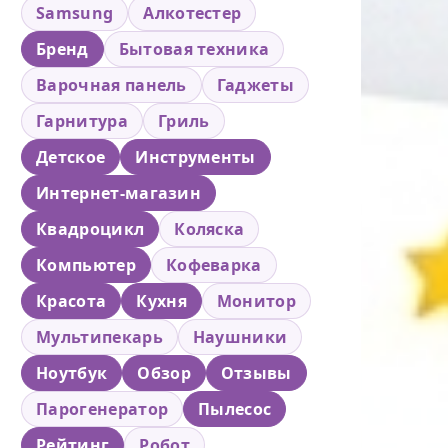
Samsung
Алкотестер
Бренд
Бытовая техника
Варочная панель
Гаджеты
Гарнитура
Гриль
Детское
Инструменты
Интернет-магазин
Квадроцикл
Коляска
Компьютер
Кофеварка
Красота
Кухня
Монитор
Мультипекарь
Наушники
Ноутбук
Обзор
Отзывы
Парогенератор
Пылесос
Рейтинг
Робот