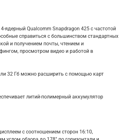
 4-ядерный Qualcomm Snapdragon 425 c частотой
способные справиться с большинством стандартных
кой и получением почты, чтением и
фингом, просмотром видео и работой в
или 32 Гб можно расширить с помощью карт
еспечивает литий-полимерный аккумулятор
дисплеем с соотношением сторон 16:10,
им углом обзора до 178° по горизонтали и