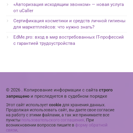
«Авторизация исходящим звонком» — новая услуга
от uCaller
Сертификация косметики и средств личной гигиены
для маркетплейсов: что нужно знать?
EdMe.pro: вход в мир востребованных IT-профессий
с гарантией трудоустройства
© 2026 . Копирование информации с сайта
строго
запрещено
и преследуется в судебном порядке
Этот сайт использует
cookie
для хранения данных.
Продолжая использовать сайт, вы даете свое согласие
на работу с этими файлами, а так же принимаете все
пункты
пользовательского соглашения
. При
возникновении вопросов пишите в
форму обратной
связи
.