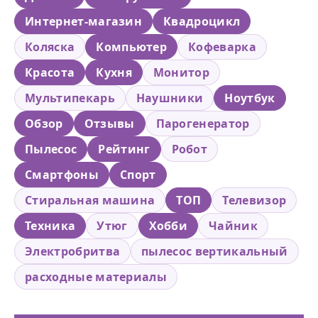
Интернет-магазин
Квадроцикл
Коляска
Компьютер
Кофеварка
Красота
Кухня
Монитор
Мультипекарь
Наушники
Ноутбук
Обзор
Отзывы
Парогенератор
Пылесос
Рейтинг
Робот
Смартфоны
Спорт
Стиральная машина
ТОП
Телевизор
Техника
Утюг
Хобби
Чайник
Электробритва
пылесос вертикальный
расходные материалы