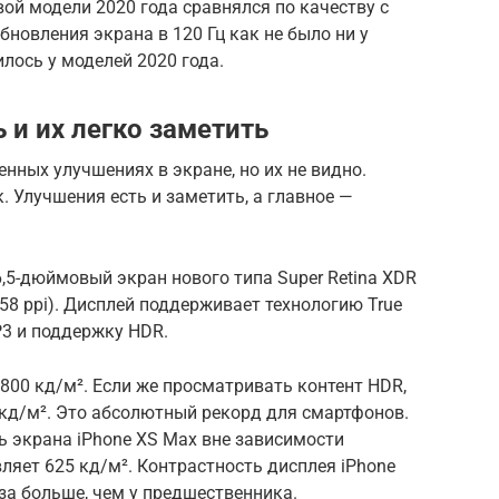
вой модели 2020 года сравнялся по качеству с
овления экрана в 120 Гц как не было ни у
лось у моделей 2020 года.
 и их легко заметить
нных улучшениях в экране, но их не видно.
ак. Улучшения есть и заметить, а главное —
6,5-дюймовый экран нового типа Super Retina XDR
58 ppi). Дисплей поддерживает технологию True
P3 и поддержку HDR.
00 кд/м². Если же просматривать контент HDR,
 кд/м². Это абсолютный рекорд для смартфонов.
ь экрана iPhone XS Max вне зависимости
ляет 625 кд/м². Контрастность дисплея iPhone
аза больше, чем у предшественника.