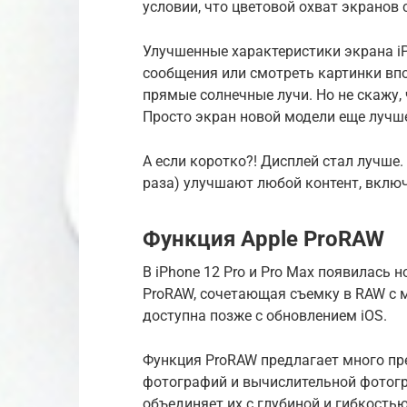
условии, что цветовой охват экранов
Улучшенные характеристики экрана iP
сообщения или смотреть картинки вп
прямые солнечные лучи. Но не скажу, 
Просто экран новой модели еще лучш
А если коротко?! Дисплей стал лучше
раза) улучшают любой контент, включ
Функция Apple ProRAW
В iPhone 12 Pro и Pro Max появилась 
ProRAW, сочетающая съемку в RAW с 
доступна позже с обновлением iOS.
Функция ProRAW предлагает много п
фотографий и вычислительной фотогра
объединяет их с глубиной и гибкость