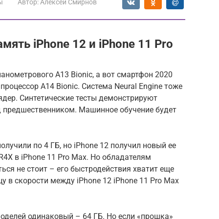
ы
Автор:
Алексей Смирнов
мять iPhone 12 и iPhone 11 Pro
нанометрового A13 Bionic, а вот смартфон 2020
роцессор A14 Bionic. Система Neural Engine тоже
ядер. Синтетические тесты демонстрируют
ад предшественником. Машинное обучение будет
лучили по 4 ГБ, но iPhone 12 получил новый ее
4X в iPhone 11 Pro Max. Но обладателям
ся не стоит – его быстродействия хватит еще
у в скорости между iPhone 12 iPhone 11 Pro Max
оделей одинаковый – 64 ГБ. Но если «прошка»