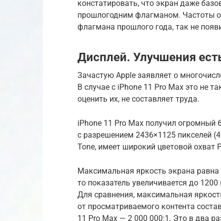
констатировать, что экран даже базо
прошлогодним флагманом. Частоты обн
флагмана прошлого года, так не появи
Дисплей. Улучшения есть
Зачастую Apple заявляет о многочисле
В случае с iPhone 11 Pro Max это не т
оценить их, не составляет труда.
iPhone 11 Pro Max получил огромный 
с разрешением 2436×1125 пикселей (4
Tone, имеет широкий цветовой охват 
Максимальная яркость экрана равна 8
то показатель увеличивается до 1200
Для сравнения, максимальная яркост
от просматриваемого контента состав
11 Pro Max — 2 000 000:1. Это в два р