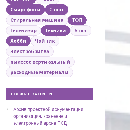
Смартфоны
Спорт
Стиральная машина
ТОП
Телевизор
Техника
Утюг
Хобби
Чайник
Электробритва
пылесос вертикальный
расходные материалы
СВЕЖИЕ ЗАПИСИ
Архив проектной документации:
организация, хранение и
электронный архив ПСД