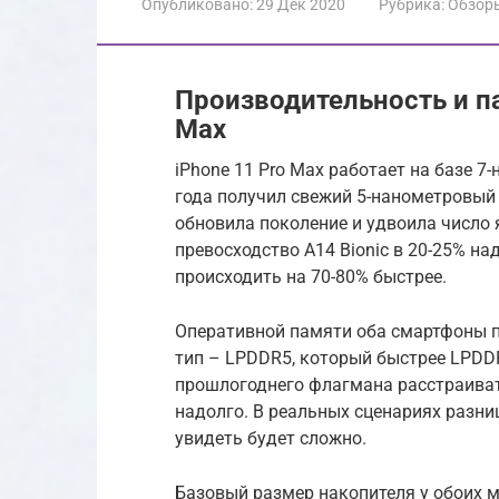
Опубликовано:
29 Дек 2020
Рубрика:
Обзор
Производительность и па
Max
iPhone 11 Pro Max работает на базе 7-
года получил свежий 5-нанометровый п
обновила поколение и удвоила число 
превосходство A14 Bionic в 20-25% н
происходить на 70-80% быстрее.
Оперативной памяти оба смартфоны по
тип – LPDDR5, который быстрее LPDDR
прошлогоднего флагмана расстраивать
надолго. В реальных сценариях разниц
увидеть будет сложно.
Базовый размер накопителя у обоих м