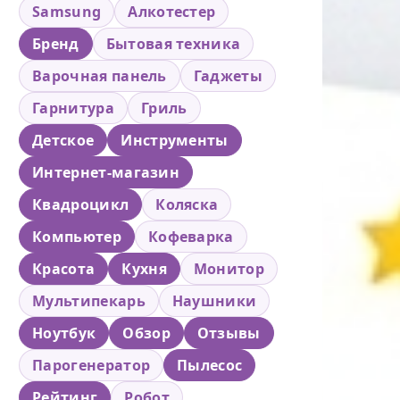
Samsung
Алкотестер
Бренд
Бытовая техника
Варочная панель
Гаджеты
Гарнитура
Гриль
Детское
Инструменты
Интернет-магазин
Квадроцикл
Коляска
Компьютер
Кофеварка
Красота
Кухня
Монитор
Мультипекарь
Наушники
Ноутбук
Обзор
Отзывы
Парогенератор
Пылесос
Рейтинг
Робот