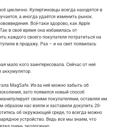
 всё циклично. Купертиновцы всегда находятся в
учается, а иногда удаётся изменить рынок.
нововведения. Всё-таки здорово, как Apple
Так в своё время она избавилась от
ить каждого своего покупателя потратиться на
тупили в продажу. Раз – и на свет появилась
ая мало кого заинтересовала. Сейчас от неё
л аккумулятор.
тала MagSafe. Из-за неё можно забыть об
околения, зато появился новый способ
 манипулирует своими покупателями, оставляя им
ким образом нас взяли и заставили докупить 20-
ботитесь об окружающей среде, то всегда можно
зарядное устройство. Ведь все мы знаем, что
ядке очень экологично.