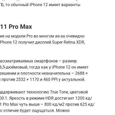
ГБ, то обычный iPhone 12 имеет варианты
 11 Pro Max
е на модели Pro во многом из-за очевидно
iPhone 12 получил дисплей Super Retina XDR,
рассматриваемых смартфонов – размер
6,5-дюймовый, тогда как у iPhone 12 он имеет
зрешении и плотности незначительна – 2688 ×
 против 2532 × 1170 и 460 PPI у актуальной.
ддерживают технологию True Tone, цветовой
00:1. Яркость в режиме HDR достигает 1200 кд/
11 Pro Max чуть выше – 800 кд/м2 против 625 кд/
это отличие будет ощущаться. Можно