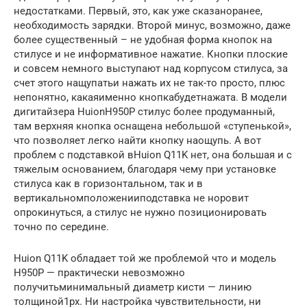
недостатками. Первый, это, как уже сказаноранее,
необходимость зарядки. Второй минус, возможно, даже
более существенный – не удобная форма кнопок на
стилусе и не информативное нажатие. Кнопки плоские
и совсем немного выступают над корпусом стилуса, за
счет этого нащупатьи нажать их не так-то просто, плюс
непонятно, какаяименно кнопкабудетнажата. В модели
дигитайзера HuionH950P стилус более продуманный,
там верхняя кнопка оснащена небольшой «ступенькой»,
что позволяет легко найти кнопку наощупь. А вот
проблем с подставкой вHuion Q11K нет, она большая и с
тяжелым основанием, благодаря чему при установке
стилуса как в горизонтальном, так и в
вертикальномположенииподставка не норовит
опрокинуться, а стилус не нужно позиционировать
точно по середине.
Huion Q11K обладает той же проблемой что и модель
H950P — практически невозможно
получитьминимальный диаметр кисти — линию
толщиной1px. Ни настройка чувствительности, ни