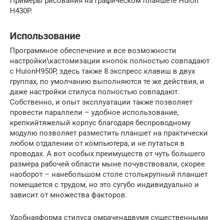
Примеры рисования на графическом планшете Huion
H430P.
Использование
Программное обеспечение и все возможности
настройки\кастомизации кнопок полностью совпадают
с HuionH950P, здесь также 8 экспресс клавиш в двух
группах, по умолчанию выполняются те же действия, и
даже настройки стилуса полностью совпадают.
Собственно, и опыт эксплуатации также позволяет
провести параллели – удобное использование,
крепкийтяжелый корпус благодаря беспроводному
модулю позволяет разместить планшет на практически
любом отдалении от компьютера, и не путаться в
проводах. А вот особых преимуществ от чуть большего
размера рабочей области мыне почувствовали, скорее
наоборот – нанебольшом столе столькрупный планшет
помещается с трудом, но это сугубо индивидуально и
зависит от множества факторов.
Удобнаяформа стилуса омраченадвумя существенными