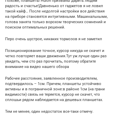
Похоже, планшеты Huion призваны дарить людям
радость и счастье!Давненько от гаджетов я не ловил
такой кайф… После недолгой настройки все действия
на приборе становятся интуитивными. Машинальными,
голова занята только ворохом творческих сомнений и
поиском оптимальных решений.
Перо очень шустрое, никаких тормозов я не заметил
Позиционирование точное, курсор никуда не скачет и
четко повторяет ваши движения.Тут уж лучше один раз
увидеть, чем сто раз прочитать, поэтому обратите
внимание на видео нашего обзора
Рабочее расстояние, заявленное производителем,
подтвердилось – 1см. Причем, планшеты устойчиво
активны и в пограничной зоне:в районе 1см (на грани
видимости) связь не теряется, курсор не скачет, что
сплошьи рядом наблюдается на дешевых планшетах.
Тем не менее, один недостаток все-таки отмечу.