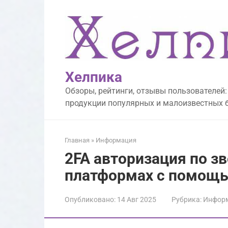
Перейти
к
контенту
Хелпика
Обзоры, рейтинги, отзывы пользователей:
продукции популярных и малоизвестных 
Главная
»
Информация
2FA авторизация по з
платформах с помощью
Опубликовано:
14 Авг 2025
Рубрика:
Инфор