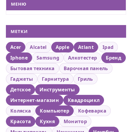
МЕНЮ
МЕТКИ
Acer
Alcatel
Apple
Atlant
Ipad
Iphone
Samsung
Алкотестер
Бренд
Бытовая техника
Варочная панель
Гаджеты
Гарнитура
Гриль
Детское
Инструменты
Интернет-магазин
Квадроцикл
Коляска
Компьютер
Кофеварка
Красота
Кухня
Монитор