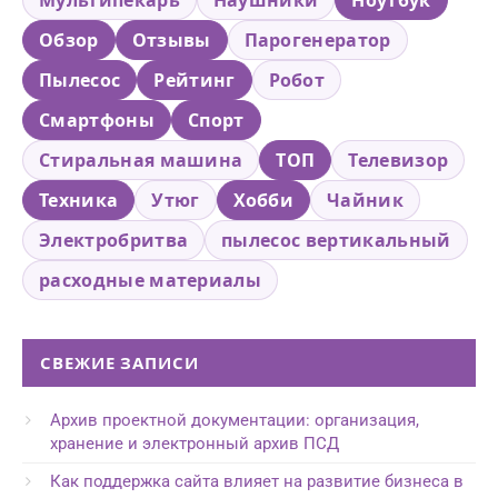
Мультипекарь
Наушники
Ноутбук
Обзор
Отзывы
Парогенератор
Пылесос
Рейтинг
Робот
Смартфоны
Спорт
Стиральная машина
ТОП
Телевизор
Техника
Утюг
Хобби
Чайник
Электробритва
пылесос вертикальный
расходные материалы
СВЕЖИЕ ЗАПИСИ
Архив проектной документации: организация,
хранение и электронный архив ПСД
Как поддержка сайта влияет на развитие бизнеса в