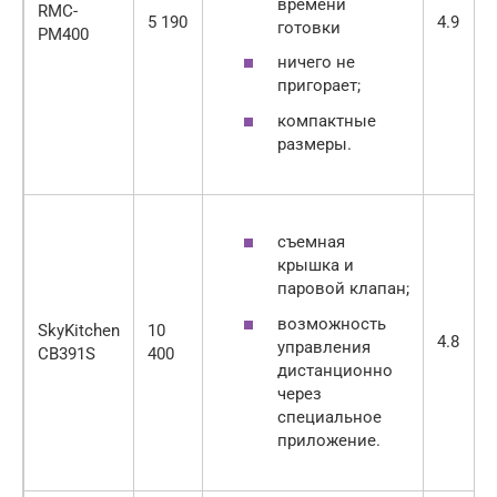
времени
RMC-
5 190
4.9
готовки
PM400
ничего не
пригорает;
компактные
размеры.
съемная
крышка и
паровой клапан;
возможность
SkyKitchen
10
4.8
управления
CB391S
400
дистанционно
через
специальное
приложение.