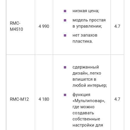
низкая цена;
модель простая
RMC-
в управлении;
4 990
4.7
M4510
нет запахов
пластика.
сдержанный
дизайн, легко
впишется в
любой интерьер;
функция
RMC-M12
4 180
4.7
«Мультиповар»,
где можно
создавать
собственные
настройки для