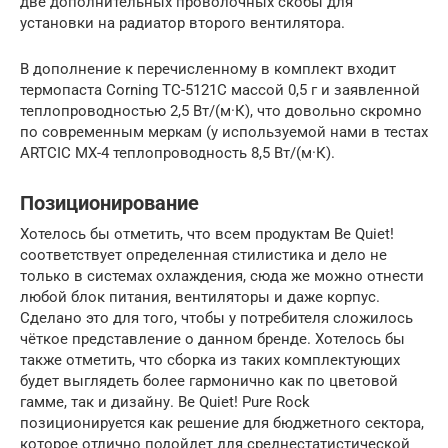
две дополнительных проволочных скобы для
установки на радиатор второго вентилятора.
В дополнение к перечисленному в комплект входит
термопаста Corning TC-5121C массой 0,5 г и заявленной
теплопроводностью 2,5 Вт/(м·К), что довольно скромно
по современным меркам (у используемой нами в тестах
ARTCIC MX-4 теплопроводность 8,5 Вт/(м·К).
Позиционирование
Хотелось бы отметить, что всем продуктам Be Quiet!
соответствует определенная стилистика и дело не
только в системах охлаждения, сюда же можно отнести
любой блок питания, вентиляторы и даже корпус.
Сделано это для того, чтобы у потребителя сложилось
чёткое представление о данном бренде. Хотелось бы
также отметить, что сборка из таких комплектующих
будет выглядеть более гармонично как по цветовой
гамме, так и дизайну. Be Quiet! Pure Rock
позиционируется как решение для бюджетного сектора,
которое отлично подойдет для среднестатистической