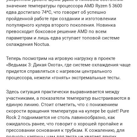
значение температуры процессора AMD Ryzen 5 3600
едва достигало 74*С, что говорит об успешно
пройденной работе при создании и изготовлении
популярного кулера второго поколения. Новинка
превосходит боксовое решение AMD по всем
параметрам и лишь едва уступает топовой системе
охлаждения Noctua.
Теперь посмотрим на игровую нагрузку в проекте
«Ведьмак 3: Дикая Охота», где системе охлаждения чаще
придется справляться с нагревом центрального
процессора, нежели «гонять» экстремальные тесты.
Здесь ситуация практически выравнивается между
участниками, а показатели температур выстраиваются в
единую линию. Стоит отметить, что с понижением
скорости вращения температура на кулере be quiet! Pure
Rock 2 поднимается не столь лавинообразно, как
ожидалось ранее, что говорит о хорошей пропайке и
прессовании основания к трубкам. К сожалению, для
полноты картины нам для теста не хватает других