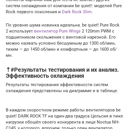
систем охлаждения от компании be quiet!: моделей Pure
Rock первого поколения и
Dark Rock Slim
.
По уровню шума новинка идеальна. be quiet! Pure Rock
2 использует
вентилятор Pure Wings
2 120mm PWM с
подшипником скольжения с винтовой нарезкой. Его
можно назвать условно бесшумным до 1300 об/мин,
тихим — до 1450 об/мин и комфортным — до 1600 об/
мн.
⇡#Результаты тестирования и их анализ.
Эффективность охлаждения
Результаты тестирования эффективности систем
охлаждения представлены на диаграмме и в таблице.
В каждом скоростном режиме работы вентиляторов be
quiet! DARK ROCK TF на один-два градуса Цельсия в пике
нагрузки обошёл своего конкурента в лице Noctua NH-
C14S, у которого, впрочем, только один вентилятор.