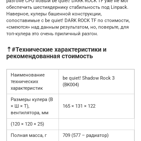
разгоне CPU новый be quiet! DARK ROCK TF уже не мог
обеспечить шестиядернику стабильность под Linpack.
Наверное, кулеры башенной конструкции,
сопоставимые с be quiet! DARK ROCK TF по стоимости,
«смеются» над данным результатом, но, поверьте, для
топ-кулера это очень приличный разгон.
⇡#Технические характеристики и
рекомендованная стоимость
Наименование
be quiet! Shadow Rock 3
технических
(BK004)
характеристик
Размеры кулера (В
× Ш × Т),
165 × 131 × 122
вентилятора, мм
(120 × 120 × 25)
Полная масса, г
709 (577 – радиатор)