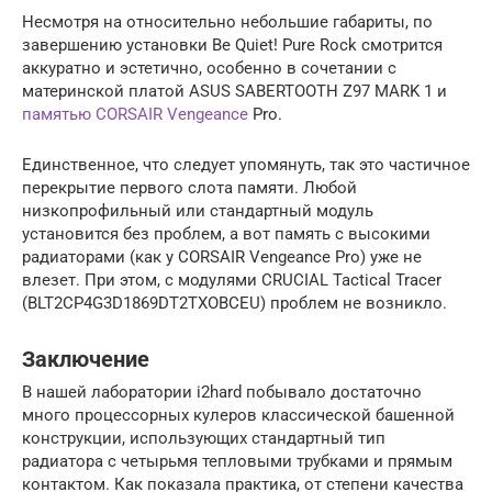
Несмотря на относительно небольшие габариты, по
завершению установки Be Quiet! Pure Rock смотрится
аккуратно и эстетично, особенно в сочетании с
материнской платой ASUS SABERTOOTH Z97 MARK 1 и
памятью CORSAIR Vengeance
Pro.
Единственное, что следует упомянуть, так это частичное
перекрытие первого слота памяти. Любой
низкопрофильный или стандартный модуль
установится без проблем, а вот память с высокими
радиаторами (как у CORSAIR Vengeance Pro) уже не
влезет. При этом, с модулями CRUCIAL Tactical Tracer
(BLT2CP4G3D1869DT2TXOBCEU) проблем не возникло.
Заключение
В нашей лаборатории i2hard побывало достаточно
много процессорных кулеров классической башенной
конструкции, использующих стандартный тип
радиатора с четырьмя тепловыми трубками и прямым
контактом. Как показала практика, от степени качества