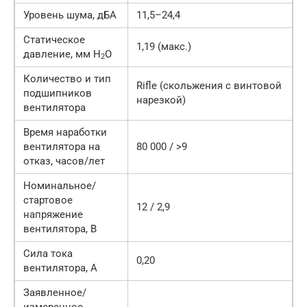
Уровень шума, дБА
11,5–24,4
Статическое
1,19 (макс.)
давление, мм H
O
2
Количество и тип
Rifle (скольжения с винтовой
подшипников
нарезкой)
вентилятора
Время наработки
вентилятора на
80 000 / >9
отказ, часов/лет
Номинальное/
стартовое
12 / 2,9
напряжение
вентилятора, В
Сила тока
0,20
вентилятора, А
Заявленное/
измеренное