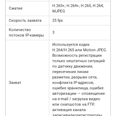
H.265+, H.264+, H.265, H.264,
Сжатие
MJPEG
Скорость захвата
25 fps
Количество
3
потоков IP-камеры
Используется кодек
H.264/H.265 или Motion JPEG.
Возможность регистрации
только нештатных ситуаций
по датчику движения,
пересечения линии
разметки, разрыве сети,
Захват
конфликта IP-адресов,
ошибке хранилища, ошибке
авторизации — оповещение
на e-mail / загрузка видео
или снапшотов на FTP,
активация канала
записивидеорегистраторы