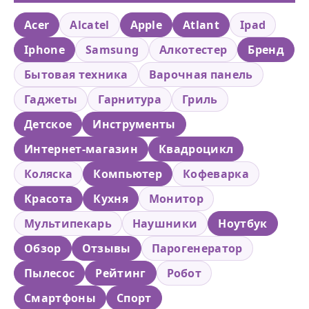
Acer
Alcatel
Apple
Atlant
Ipad
Iphone
Samsung
Алкотестер
Бренд
Бытовая техника
Варочная панель
Гаджеты
Гарнитура
Гриль
Детское
Инструменты
Интернет-магазин
Квадроцикл
Коляска
Компьютер
Кофеварка
Красота
Кухня
Монитор
Мультипекарь
Наушники
Ноутбук
Обзор
Отзывы
Парогенератор
Пылесос
Рейтинг
Робот
Смартфоны
Спорт