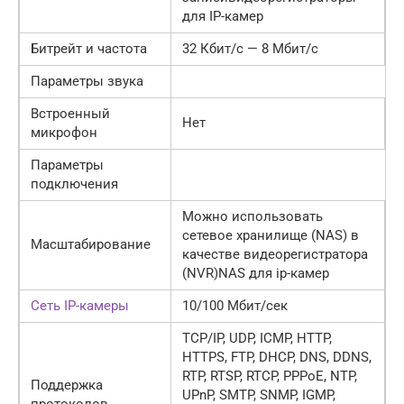
для IP-камер
Битрейт и частота
32 Кбит/с — 8 Мбит/с
Параметры звука
Встроенный
Нет
микрофон
Параметры
подключения
Можно использовать
сетевое хранилище (NAS) в
Масштабирование
качестве видеорегистратора
(NVR)NAS для ip-камер
Сеть IP-камеры
10/100 Мбит/сек
TCP/IP, UDP, ICMP, HTTP,
HTTPS, FTP, DHCP, DNS, DDNS,
RTP, RTSP, RTCP, PPPoE, NTP,
Поддержка
UPnP, SMTP, SNMP, IGMP,
протоколов