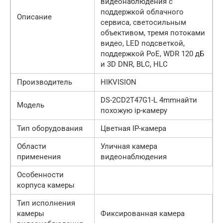
видеонаблюдения с
поддержкой облачного
Описание
сервиса, светосильным
объективом, тремя потоками
видео, LED подсветкой,
поддержкой PoE, WDR 120 дБ
и 3D DNR, BLC, HLC
Производитель
HIKVISION
DS-2CD2T47G1-L 4mmнайти
Модель
похожую ip-камеру
Тип оборудования
Цветная IP-камера
Области
Уличная камера
применения
видеонаблюдения
Особенности
корпуса камеры
Тип исполнения
камеры
Фиксированная камера