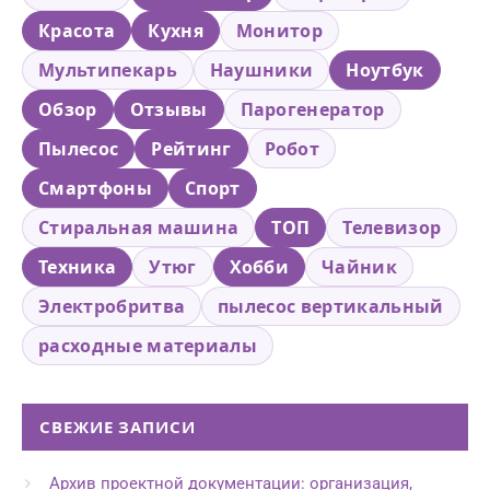
Красота
Кухня
Монитор
Мультипекарь
Наушники
Ноутбук
Обзор
Отзывы
Парогенератор
Пылесос
Рейтинг
Робот
Смартфоны
Спорт
Стиральная машина
ТОП
Телевизор
Техника
Утюг
Хобби
Чайник
Электробритва
пылесос вертикальный
расходные материалы
СВЕЖИЕ ЗАПИСИ
Архив проектной документации: организация,