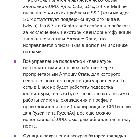
звоночком.UPD: Ядро 5.0.x, 5.3.x, 5.4.x в Mint не
вызывало никаких проблем с SSD (хотя на ядре
5.0.x отсутствует поддержка нужного чипа в
iwlwifi). На 5.7.x в Gentoo всё стабильно работает
за исключением некоторых вендорных функций
типа альтернативы Armoury Crate, что
исправляется описанным в дополнениях ниже
патчами.
Всё управление подсветкой клавиатуры,
вентиляторами и прочим работает через
проприетарный Armoury Crate, для которого
сейчас в Linux
нет средств для управления. То
есть в Linux не будет работать подсветка
клавиатуры, нельзя будет переключать режимы
работы системы охлаждения и профили
производительности
(планировщики CPU и хаки
для Ryzen типа RyzenAdj всё ещё можно
использовать).UPD: Смотрим обновления внизу
поста.
Функция сохранения ресурса батареи (зарядка