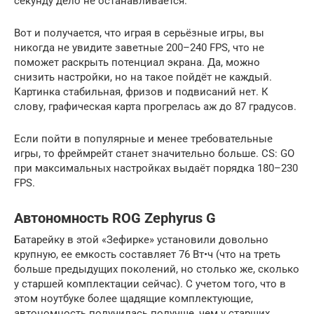
секунду дело не останавливается.
Вот и получается, что играя в серьёзные игры, вы
никогда не увидите заветные 200–240 FPS, что не
поможет раскрыть потенциал экрана. Да, можно
снизить настройки, но на такое пойдёт не каждый.
Картинка стабильная, фризов и подвисаний нет. К
слову, графическая карта прогрелась аж до 87 градусов.
Если пойти в популярные и менее требовательные
игры, то фреймрейт станет значительно больше. CS: GO
при максимальных настройках выдаёт порядка 180–230
FPS.
Автономность ROG Zephyrus G
Батарейку в этой «Зефирке» установили довольно
крупную, ее емкость составляет 76 Вт•ч (что на треть
больше предыдущих поколений, но столько же, сколько
у старшей комплектации сейчас). С учетом того, что в
этом ноутбуке более щадящие комплектующие,
автономность получилась получше, чем у старших