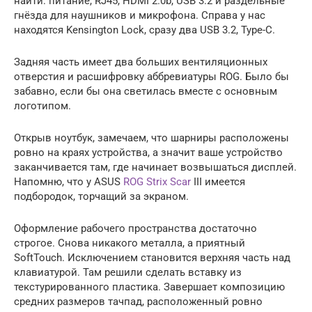
найти: питание, RJ45, HDMI 2.0b, USB 3.2 и раздельные
гнёзда для наушников и микрофона. Справа у нас
находятся Kensington Lock, сразу два USB 3.2, Type-C.
Задняя часть имеет два больших вентиляционных
отверстия и расшифровку аббревиатуры ROG. Было бы
забавно, если бы она светилась вместе с основным
логотипом.
Открыв ноутбук, замечаем, что шарниры расположены
ровно на краях устройства, а значит ваше устройство
заканчивается там, где начинает возвышаться дисплей.
Напомню, что у ASUS
ROG Strix Scar
III имеется
подбородок, торчащий за экраном.
Оформление рабочего пространства достаточно
строгое. Снова никакого металла, а приятный
SoftTouch. Исключением становится верхняя часть над
клавиатурой. Там решили сделать вставку из
текстурированного пластика. Завершает композицию
средних размеров тачпад, расположенный ровно