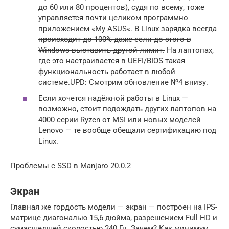
до 60 или 80 процентов), судя по всему, тоже
управляется почти целиком программно
приложением «My ASUS«.
В Linux зарядка всегда
происходит до 100% даже если до этого в
Windows выставить другой лимит.
На лаптопах,
где это настраивается в UEFI/BIOS такая
функциональность работает в любой
системе.UPD: Смотрим обновление №4 внизу.
Если хочется надёжной работы в Linux —
возможно, стоит подождать других лаптопов на
4000 серии Ryzen от MSI или новых моделей
Lenovo — те вообще обещали сертификацию под
Linux.
Проблемы с SSD в Manjaro 20.0.2
Экран
Главная же гордость модели — экран — построен на IPS-
матрице диагональю 15,6 дюйма, разрешением Full HD и
сумасшедшей скоростью 240 Гц. Зачем? Как минимум,