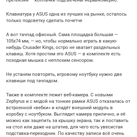
претензия — колпачки подсвечены неравномерно.
Клавиатура у ASUS одна из лучших на рынке, осталось
только подсветку сделать почетче
А вот тачпад офисный. Сама площадка большая —
105х74 мм, — но, чтобы нормально играть в какую-
нибудь Crusader Kings, остро не хватает раздельных
клавиш. Хотя простим это ASUS — в комплекте есть
походная мышка с неплохим сенсором.
Не устанем повторять, игровому ноутбуку нужно две
клавиши под тачпадом.
Также в комплекте лежит веб-камера. С новыми
Zephyrus и с модой на тонкие рамки ASUS отказалась от
встроенной «вебки» и кладёт внешний модуль в
коробку с ноутбуком. Выглядит камера прилично, и её
можно как зацепить за крышку экрана, так и поставить
на стол или даже на штатив, для чего есть увесистая
подставка-переходник. По качеству записи всё очень