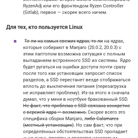
RyzenAdj или его фронтендом Ryzen Controller
(Gitlab), первое — скорее всего ничем.
Для тех, кто пользуется Linux
То ли на самых свежих ядрах, то ли
на ядрах,
которые собирают в Manjaro (20.0.2, 20.0.3) с
этим лаптопом возможна ситуация с полным
выпаданием встроенного SSD из системы. Ядро
будет ругаться на ошибки доступа почти сразу
после того как установщик запросит список
разделов, а SSD перестанет везде отображаться
вплоть до выключения питания (перезагрузка
не исправляет проблему). Из-за этого я сначала
думал, что у меня в ноутбуке бракованный SSD.
Не факт, что проблема с SSD связана конкретно
с версией ядра — возможно,
Скорее всего это
специфика сборки Manjaro,
либо Calamares
(местный установщик)
. Но сам факт, что при
определённых обстоятельствах SSD пропадает
— не очень приятен и является некоторым