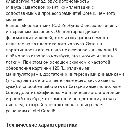
клавиатура, тачпад; звук; автономность
Минусы: Цветовой охват; комплектации с
сопоставимыми процессорами Intel Core i5 немного
мощнее
Вывод: «Бюджетный» ROG Zephyrus G оказался очень
интересным решением. Он повторяет дизайн
флагманских моделей, хотя и ощущается немного
дешевле из-за пластикового корпуса. Зато на
портативности это сильно не сказалось, и как для 15-
дюймового игрового ноутбука, этот можно назвать
легким. При этом он оснащен экраном с частотой
обновления картинки 120 Гц, отличными
манипуляторами, достаточно интересными динамиками
(у конкурентов в этой цене чаще всего звук заметно
хуже), и способен работать от батареи заметно дольше
более дорогих «Зефиров». Но в линейке это стартовый
игровой ноутбук, что заметно и по цветовому охвату
дисплея, который в тестах слегка проигрывает
решениям с Intel Core i5
Технические характеристики