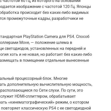
 частотой 60 Гц, из которого на основании
оздается изображение с частотой 120 Гц. Японцы
и обработка происходит без каких-либо видимых
тся промежуточные кадры, разработчики не
тандартная PlayStation Camera для PS4. Способ
троллерами Move, — положение шлема в
и светодиодов, установленных на передней и
огия хоть и не новая, но работает без каких-либо
 размещать в помещении отдельные вынесенные
иальный процессорный блок. Многие
ивать дополнительную вычислительную мощность,
расползающиеся по Сети слухи. По сути, это
 служит HDMI-сплиттером, обрабатывает
вать «кинематографический» режим, о котором
 повторяет классическую PS4 с ее светодиодной