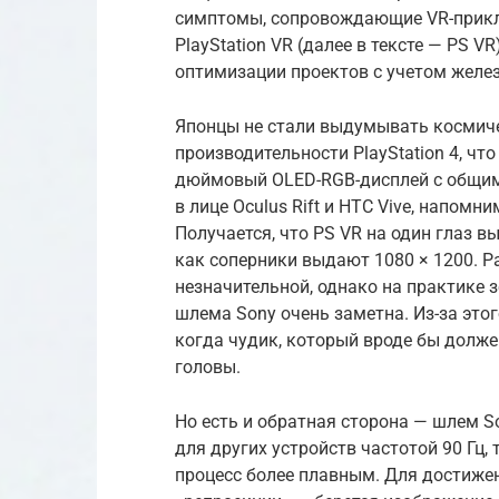
симптомы, сопровождающие VR-прикл
PlayStation VR (далее в тексте — PS V
оптимизации проектов с учетом желез
Японцы не стали выдумывать космиче
производительности PlayStation 4, что
дюймовый OLED-RGB-дисплей с общим 
в лице Oculus Rift и HTC Vive, напом
Получается, что PS VR на один глаз в
как соперники выдают 1080 × 1200. Р
незначительной, однако на практике 
шлема Sony очень заметна. Из-за это
когда чудик, который вроде бы должен
головы.
Но есть и обратная сторона — шлем S
для других устройств частотой 90 Гц, 
процесс более плавным. Для достижен