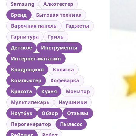
Samsung
Алкотестер
Бренд
Бытовая техника
Варочная панель
Гаджеты
Гарнитура
Гриль
Детское
Инструменты
Интернет-магазин
Квадроцикл
Коляска
Компьютер
Кофеварка
Красота
Кухня
Монитор
Мультипекарь
Наушники
Ноутбук
Обзор
Отзывы
Парогенератор
Пылесос
Рейтинг
Робот