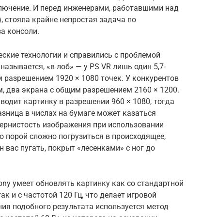
ючение. И перед инженерами, работавшими над
R), стояла крайне непростая задача по
а консоли.
ские технологии и справились с проблемой
 называется, «в лоб» — у PS VR лишь один 5,7-
разрешением 1920 × 1080 точек. У конкурентов
ним, два экрана с общим разрешением 2160 × 1200.
ыводит картинку в разрешении 960 × 1080, тогда
азница в числах на бумаге может казаться
зернистость изображения при использовании
го порой сложно погрузиться в происходящее,
 вас пугать, покрыт «лесенками» с ног до
ony умеет обновлять картинку как со стандартной
так и с частотой 120 Гц, что делает игровой
ия подобного результата используется метод