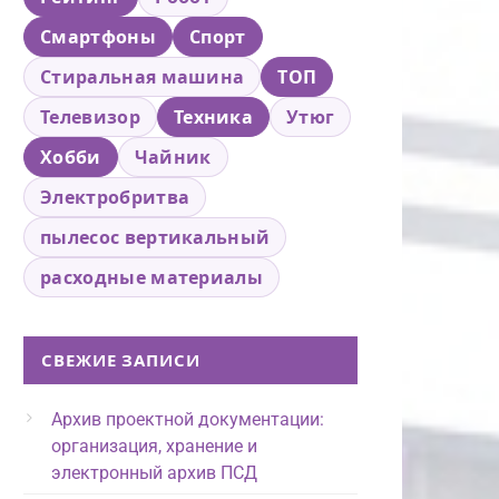
Смартфоны
Спорт
Стиральная машина
ТОП
Телевизор
Техника
Утюг
Хобби
Чайник
Электробритва
пылесос вертикальный
расходные материалы
СВЕЖИЕ ЗАПИСИ
Архив проектной документации:
организация, хранение и
электронный архив ПСД