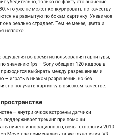
ит убедительно, только по факту это значение
080, что уже не может конкурировать по качеству
ются на размытую по бокам картинку. Уязвимое
 она реально страдает. Тем не менее, цвета и
я неплохо.
 ощущения во время использования гарнитуры,
по значению fps – Sony обещает 120 кадров в
м приходится выбирать между разрешением и
о – играть в низком разрешении, но без
я, но получать картинку в высоком качестве.
 пространстве
нстве – внутри очков встроены датчики
ra поддерживает трекинг при помощи
ать ничего инновационного, взяв технологии 2010
ion Move, где применялась та же технология. VR