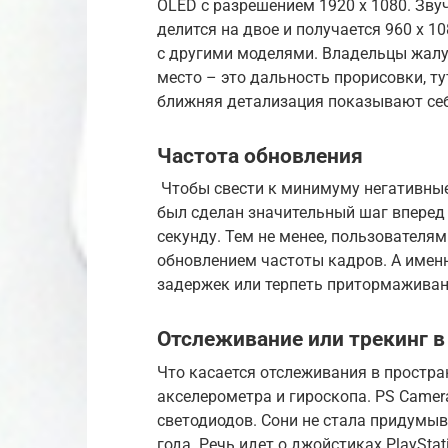
OLED с разрешением 1920 x 1080. Звуч
делится на двое и получается 960 x 1
с другими моделями. Владельцы жалу
место – это дальность прорисовки, тут
ближняя детализация показывают себ
Частота обновления
Чтобы свести к минимуму негативные
был сделан значительный шаг вперед 
секунду. Тем не менее, пользователя
обновлением частоты кадров. А именн
задержек или терпеть притормаживани
Отслеживание или трекинг в
Что касается отслеживания в простра
акселерометра и гироскопа. PS Came
светодиодов. Сони не стала придумыв
года. Речь идет о джойстиках PlayStat