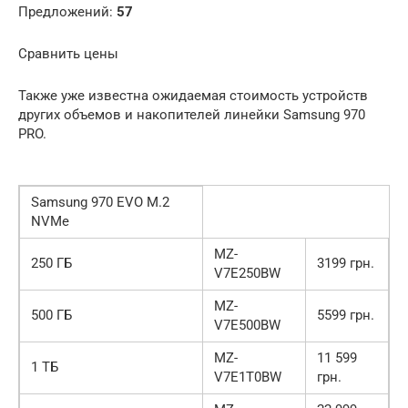
Предложений:
57
Сравнить цены
Также уже известна ожидаемая стоимость устройств
других объемов и накопителей линейки Samsung 970
PRO.
Samsung 970 EVO M.2
NVMe
MZ-
250 ГБ
3199 грн.
V7E250BW
MZ-
500 ГБ
5599 грн.
V7E500BW
MZ-
11 599
1 ТБ
V7E1T0BW
грн.