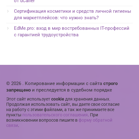
от uCaller
Сертификация косметики и средств личной гигиены
для маркетплейсов: что нужно знать?
EdMe.pro: вход в мир востребованных IT-профессий
с гарантией трудоустройства
© 2026 . Копирование информации с сайта
строго
запрещено
и преследуется в судебном порядке
Этот сайт использует
cookie
для хранения данных.
Продолжая использовать сайт, вы даете свое согласие
на работу с этими файлами, а так же принимаете все
пункты
пользовательского соглашения
. При
возникновении вопросов пишите в
форму обратной
связи
.