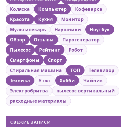
Коляска
Компьютер
Кофеварка
Красота
Кухня
Монитор
Мультипекарь
Наушники
Ноутбук
Обзор
Отзывы
Парогенератор
Пылесос
Рейтинг
Робот
Смартфоны
Спорт
Стиральная машина
ТОП
Телевизор
Техника
Утюг
Хобби
Чайник
Электробритва
пылесос вертикальный
расходные материалы
СВЕЖИЕ ЗАПИСИ