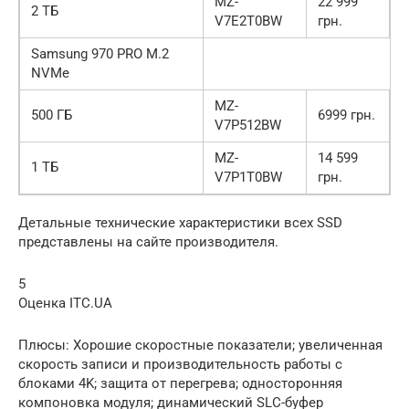
MZ-
22 999
2 ТБ
V7E2T0BW
грн.
Samsung 970 PRO M.2
NVMe
MZ-
500 ГБ
6999 грн.
V7P512BW
MZ-
14 599
1 ТБ
V7P1T0BW
грн.
Детальные технические характеристики всех SSD
представлены на сайте производителя.
5
Оценка ITC.UA
Плюсы: Хорошие скоростные показатели; увеличенная
скорость записи и производительность работы с
блоками 4K; защита от перегрева; односторонняя
компоновка модуля; динамический SLC-буфер