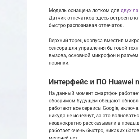
Модель оснащена лотком для
двух na
Датчик отпечатков здесь встроен в к
быстро распознавая отпечаток.
Верхний торец корпуса вместил микр
сенсора для управления бытовой техн
вызова, основной микрофон и разъём 
новинки.
Интерфейс и ПО Huawei n
На данный момент смартфон работает н
обозримом будущем обещают обновлени
работают все сервисы Google, включа
никуда не исчезнут, за это волноватьс
неоднократно рассказывали в предыд
работает очень быстро, никаких баго
мелочей нет.