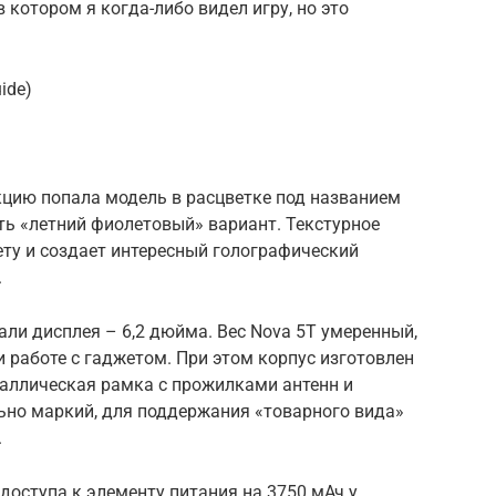
в котором я когда-либо видел игру, но это
ide)
кцию попала модель в расцветке под названием
сть «летний фиолетовый» вариант. Текстурное
ету и создает интересный голографический
.
ли дисплея – 6,2 дюйма. Вес Nova 5T умеренный,
и работе с гаджетом. При этом корпус изготовлен
таллическая рамка с прожилками антенн и
ьно маркий, для поддержания «товарного вида»
.
доступа к элементу питания на 3750 мАч у