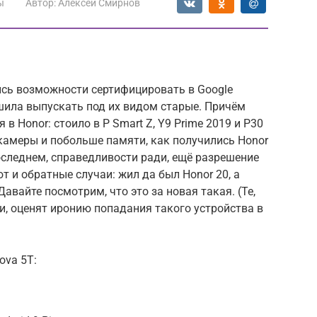
ы
Автор:
Алексей Смирнов
сь возможности сертифицировать в Google
шила выпускать под их видом старые. Причём
 Honor: стоило в P Smart Z, Y9 Prime 2019 и P30
камеры и побольше памяти, как получились Honor
последнем, справедливости ради, ещё разрешение
 и обратные случаи: жил да был Honor 20, а
авайте посмотрим, что это за новая такая. (Те,
и, оценят иронию попадания такого устройства в
ova 5T: