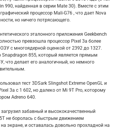
in 990, найденная в серии Mate 30). Вместе с этим
графический процессор Mali-G76 , что дает Nova
ности, но ничего потрясающего.
интетического эталонного приложения Geekbench
полностью превзошла процессор Pixel 3a более
 ОЗУ с многоядерной оценкой от 2392 до 1327.
ор Snapdragon 855, который является прямым
ЗУ, что делает его аналогичный, но немного
ивительным.
ользовал тест 3DSark Slingshot Extreme OpenGL и
xel 3a с 1 602, но далеко от Mi 9T Pro, которому
ором Adreno 640.
 загрузил забавный и высококачественный
va 5T не боролась с быстрым движением
на экране, и оставалась довольно прохладной на