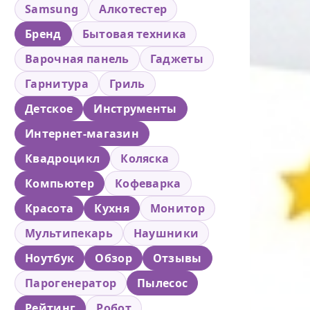
Samsung
Алкотестер
Бренд
Бытовая техника
Варочная панель
Гаджеты
Гарнитура
Гриль
Детское
Инструменты
Интернет-магазин
Квадроцикл
Коляска
Компьютер
Кофеварка
Красота
Кухня
Монитор
Мультипекарь
Наушники
Ноутбук
Обзор
Отзывы
Парогенератор
Пылесос
Рейтинг
Робот