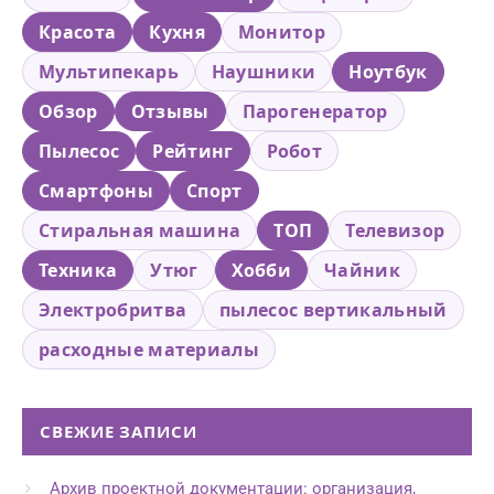
Красота
Кухня
Монитор
Мультипекарь
Наушники
Ноутбук
Обзор
Отзывы
Парогенератор
Пылесос
Рейтинг
Робот
Смартфоны
Спорт
Стиральная машина
ТОП
Телевизор
Техника
Утюг
Хобби
Чайник
Электробритва
пылесос вертикальный
расходные материалы
СВЕЖИЕ ЗАПИСИ
Архив проектной документации: организация,