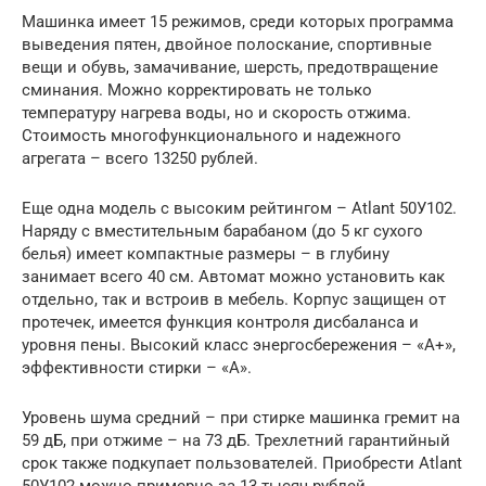
Машинка имеет 15 режимов, среди которых программа
выведения пятен, двойное полоскание, спортивные
вещи и обувь, замачивание, шерсть, предотвращение
сминания. Можно корректировать не только
температуру нагрева воды, но и скорость отжима.
Стоимость многофункционального и надежного
агрегата – всего 13250 рублей.
Еще одна модель с высоким рейтингом – Atlant 50У102.
Наряду с вместительным барабаном (до 5 кг сухого
белья) имеет компактные размеры – в глубину
занимает всего 40 см. Автомат можно установить как
отдельно, так и встроив в мебель. Корпус защищен от
протечек, имеется функция контроля дисбаланса и
уровня пены. Высокий класс энергосбережения – «А+»,
эффективности стирки – «А».
Уровень шума средний – при стирке машинка гремит на
59 дБ, при отжиме – на 73 дБ. Трехлетний гарантийный
срок также подкупает пользователей. Приобрести Atlant
50У102 можно примерно за 13 тысяч рублей.