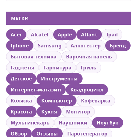
МЕТКИ
Acer
Alcatel
Apple
Atlant
Ipad
Iphone
Samsung
Алкотестер
Бренд
Бытовая техника
Варочная панель
Гаджеты
Гарнитура
Гриль
Детское
Инструменты
Интернет-магазин
Квадроцикл
Коляска
Компьютер
Кофеварка
Красота
Кухня
Монитор
Мультипекарь
Наушники
Ноутбук
Обзор
Отзывы
Парогенератор