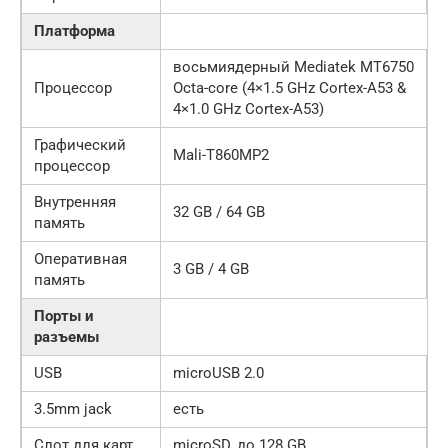
Платформа
восьмиядерный Mediatek MT6750
Процессор
Octa-core (4×1.5 GHz Cortex-A53 &
4×1.0 GHz Cortex-A53)
Графический
Mali-T860MP2
процессор
Внутренняя
32 GB / 64 GB
память
Оперативная
3 GB / 4 GB
память
Порты и
разъемы
USB
microUSB 2.0
3.5mm jack
есть
Слот для карт
microSD, до 128 GB