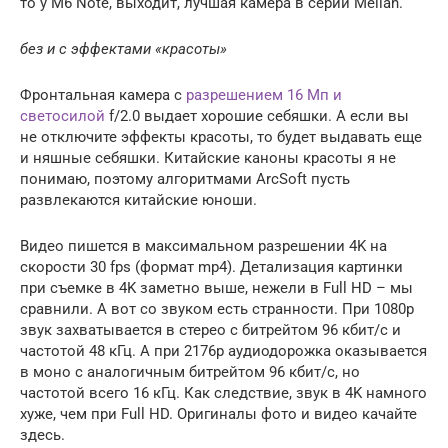
то у M6 Note, выходит, лучшая камера в серии Meilan.
без и с эффектами «красоты»
Фронтальная камера с
разрешением 16 Мп и
светосилой
f/2.0 выдает хорошие себяшки. А если вы
не отключите эффекты красоты, то будет выдавать еще
и няшные себяшки. Китайские каноны красоты я не
понимаю, поэтому алгоритмами ArcSoft пусть
развлекаются китайские юноши.
Видео пишется в максимальном разрешении 4K на
скорости 30 fps (формат mp4). Детализация картинки
при съемке в 4K заметно выше, нежели в Full HD – мы
сравнили. А вот со звуком есть странности. При 1080p
звук захватывается в стерео с битрейтом 96 кбит/с и
частотой 48 кГц. А при 2176p аудиодорожка оказывается
в моно с аналогичным битрейтом 96 кбит/с, но
частотой всего 16 кГц. Как следствие, звук в 4K намного
хуже, чем при Full HD. Оригиналы фото и видео качайте
здесь.