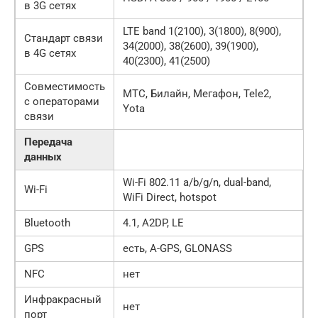
в 3G сетях
LTE band 1(2100), 3(1800), 8(900),
Стандарт связи
34(2000), 38(2600), 39(1900),
в 4G сетях
40(2300), 41(2500)
Совместимость
МТС, Билайн, Мегафон, Tele2,
с операторами
Yota
связи
Передача
данных
Wi-Fi 802.11 a/b/g/n, dual-band,
Wi-Fi
WiFi Direct, hotspot
Bluetooth
4.1, A2DP, LE
GPS
есть, A-GPS, GLONASS
NFC
нет
Инфракрасный
нет
порт