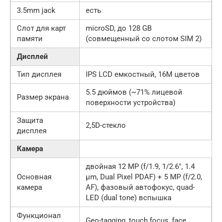
3.5mm jack
есть
Слот для карт
microSD, до 128 GB
памяти
(совмещенный со слотом SIM 2)
Дисплей
Тип дисплея
IPS LCD емкостный, 16M цветов
5.5 дюймов (~71% лицевой
Размер экрана
поверхности устройства)
Защита
2,5D-стекло
дисплея
Камера
двойная 12 MP (f/1.9, 1/2.6″, 1.4
Основная
µm, Dual Pixel PDAF) + 5 MP (f/2.0,
камера
AF), фазовый автофокус, quad-
LED (dual tone) вспышка
Функционал
Geo-tagging, touch focus, face