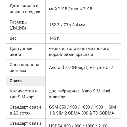
Дата анонса и
май 2018 / июнь 2018
начала продаж
Размеры
152.3 x 73 x 8.4 мм.
(ДxШxВ)
Вес
145 г.
Доступные
черный, золото шампанского,
цвета
коралловый красный
Операционная
Android 7.0 (Nougat) + Flyme UI 7
система
Связь
Количество и
две гибридные, Nano-SIM, dual
тип SIM-карт
stand-by
Стандарт связи
GSM 850 / 900 / 1800 / 1900 — SIM
в 2G сетях
1 & SIM 2 CDMA 800 & TD-SCDMA
Стандарт связи
HSDPA 850 / 900 / 1900 / 2100