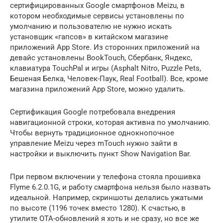
сертифицированных Google смартфонов Meizu, в
котором необходимые сервисы установлены по
умолчанию и пользователю не нужно искать
установщик «гапсов» в китайском магазине
приложений App Store. Из сторонних приложений на
девайс установлены BookTouch, Сбербанк, Яндекс,
клавиатура TouchPal и игры (Asphalt Nitro, Puzzle Pets,
Бешеная Белка, Человек-Паук, Real Football). Все, кроме
магазина приложений App Store, можно удалить.
Сертификация Google потребовала внедрения
навигационной строки, которая активна по умолчанию.
Чтобы вернуть традиционное однокнопочное
управление Meizu через mTouch нужно зайти в
настройки и выключить пункт Show Navigation Bar.
При первом включении у телефона стояла прошивка
Flyme 6.2.0.1G, и работу смартфона нельзя было назвать
идеальной. Например, скриншоты делались ужатыми
по высоте (1196 точек вместо 1280). К счастью, в
утилите OTA-обновлений я хоть и не сразу, но все же