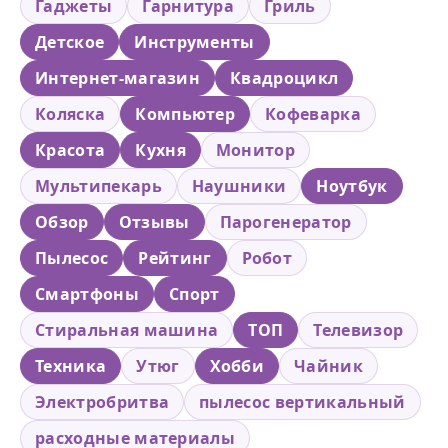
Гаджеты
Гарнитура
Гриль
Детское
Инструменты
Интернет-магазин
Квадроцикл
Коляска
Компьютер
Кофеварка
Красота
Кухня
Монитор
Мультипекарь
Наушники
Ноутбук
Обзор
Отзывы
Парогенератор
Пылесос
Рейтинг
Робот
Смартфоны
Спорт
Стиральная машина
ТОП
Телевизор
Техника
Утюг
Хобби
Чайник
Электробритва
пылесос вертикальный
расходные материалы