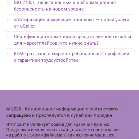
ISO 27001: защита данных и информационная
безопасность на новом уровне
«Авторизация исходящим звонком» — новая услуга
от uCaller
Сертификация косметики и средств личной гигиены
для маркетплейсов: что нужно знать?
EdMe.pro: вход в мир востребованных IT-профессий
с гарантией трудоустройства
© 2026 . Копирование информации с сайта
строго
запрещено
и преследуется в судебном порядке
Этот сайт использует
cookie
для хранения данных.
Продолжая использовать сайт, вы даете свое согласие
на работу с этими файлами, а так же принимаете все