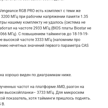
r Vengeance RGB PRO есть комплект с теми же
ой 3200 МГц при рабочем напряжении памяти 1.35
тры нашему комплекту не удалось (система не
аботал на частоте 2933 МГц (BIOS платы Biostar не
066 МГц). С повышением таймингов до 18-19-19-
ее высокой частоте 3333 МГц (напомним про
нию нечетных значений первого параметра CAS
она хорошо виден по диаграммам ниже.
лученных частот на платформе AMD, разгон на
лее высокойпланки– 3733 МГц. Для микросхем
хой показатель, хотя тайминги пришлось поднять.
 В.