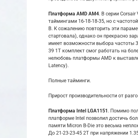
Платформа AMD AM4
. В серии Corsai
таймингами 16-18-18-35, но с частот
В. К сожалению повторить эти параме
стартовала), однако он прекрасно зар
имеет возможности выбора частоты 3
39 1T комплект смог работать на бол
нелюбовь платформы AMD к выставле
Latency).
Полные тайминги.
Прирост производительности от разг
Платформа Intel LGA1151
. Помимо по
платформе Intel позволил достичь бо
памяти Micron B-Die это весьма непло
До 21-23-23-45 2Т при напряжении 1.35