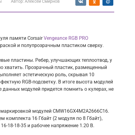
ы
Автор:
Алексей Смирнов
уля памяти Corsair
Vengeance RGB PRO
раской и полупрозрачным пластиком сверху.
евые пластины. Ребер, улучшающих теплоотвод, у
жно хватить. Прозрачный пластик, размещенный
ыполняет эстетическую роль, скрывая 10
ффектную RGB-подсветку. В итоге высота модулей
е данных модулей придется помнить о кулерах, не
а с маркировкой модулей CMW16GX4M2A2666C16.
м комплекта 16 Гбайт (2 модуля по 8 Гбайт),
16-18-18-35 и рабочее напряжение 1.20 В.