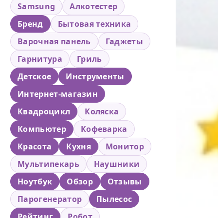
Samsung
Алкотестер
Бренд
Бытовая техника
Варочная панель
Гаджеты
Гарнитура
Гриль
Детское
Инструменты
Интернет-магазин
Квадроцикл
Коляска
Компьютер
Кофеварка
Красота
Кухня
Монитор
Мультипекарь
Наушники
Ноутбук
Обзор
Отзывы
Парогенератор
Пылесос
Рейтинг
Робот