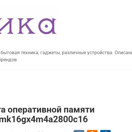
 бытовая техника, гаджеты, различные устройства. Описан
брендов
та оперативной памяти
x cmk16gx4m4a2800c16