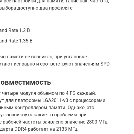
все настройки для памяти, такие как: частота,
 выбора доступно два профиля с
nd Rate 1.2 В
nd Rate 1.35 В
ю памяти не возникло, при установке
тают исправно и соответствуют значениям SPD.
совместимость
 четыре модуля объемом по 4 ГБ каждый.
ут для платформы LGA2011-v3 с процессорами
альным контроллером памяти. Однако, это
гут возникнуть какие-то проблемы при
е рабочей частоты заявлено значение 2800 МГц,
дарта DDR4 работает на 2133 МГц.