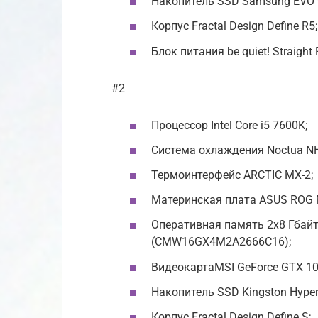
Накопитель SSD Samsung EVO 
Корпус Fractal Design Define R5;
Блок питания be quiet! Straight
#2
Процессор Intel Core i5 7600K;
Система охлаждения Noctua NH
Термоинтерфейс ARCTIC MX-2;
Материнская плата ASUS ROG
Оперативная память 2х8 Гбайт
(CMW16GX4M2A2666C16);
ВидеокартаMSI GeForce GTX 10
Накопитель SSD Kingston Hyper
Корпус Fractal Design Define S;