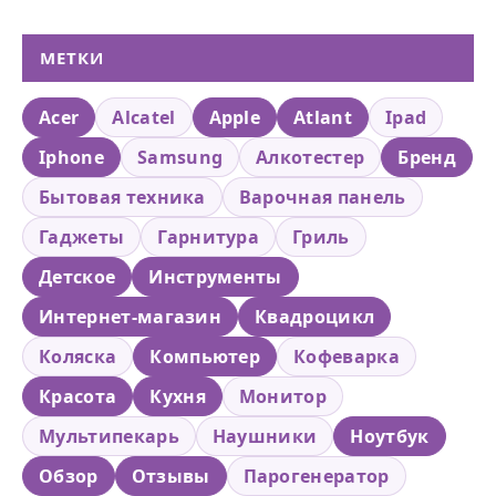
МЕТКИ
Acer
Alcatel
Apple
Atlant
Ipad
Iphone
Samsung
Алкотестер
Бренд
Бытовая техника
Варочная панель
Гаджеты
Гарнитура
Гриль
Детское
Инструменты
Интернет-магазин
Квадроцикл
Коляска
Компьютер
Кофеварка
Красота
Кухня
Монитор
Мультипекарь
Наушники
Ноутбук
Обзор
Отзывы
Парогенератор