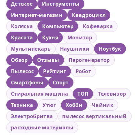
Детское
Инструменты
Интернет-магазин
Квадроцикл
Коляска
Компьютер
Кофеварка
Красота
Кухня
Монитор
Мультипекарь
Наушники
Ноутбук
Обзор
Отзывы
Парогенератор
Пылесос
Рейтинг
Робот
Смартфоны
Спорт
Стиральная машина
ТОП
Телевизор
Техника
Утюг
Хобби
Чайник
Электробритва
пылесос вертикальный
расходные материалы