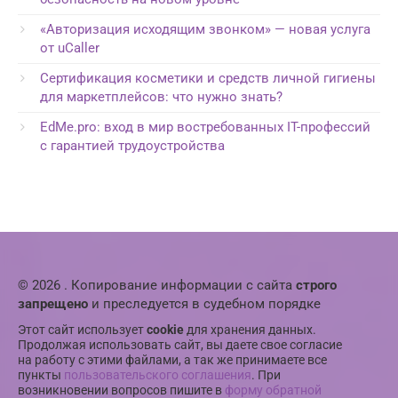
«Авторизация исходящим звонком» — новая услуга
от uCaller
Сертификация косметики и средств личной гигиены
для маркетплейсов: что нужно знать?
EdMe.pro: вход в мир востребованных IT-профессий
с гарантией трудоустройства
© 2026 . Копирование информации с сайта
строго
запрещено
и преследуется в судебном порядке
Этот сайт использует
cookie
для хранения данных.
Продолжая использовать сайт, вы даете свое согласие
на работу с этими файлами, а так же принимаете все
пункты
пользовательского соглашения
. При
возникновении вопросов пишите в
форму обратной