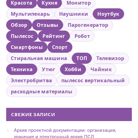
Красота
Кухня
Монитор
Мультипекарь
Наушники
Ноутбук
Обзор
Отзывы
Парогенератор
Пылесос
Рейтинг
Робот
Смартфоны
Спорт
Стиральная машина
ТОП
Телевизор
Техника
Утюг
Хобби
Чайник
Электробритва
пылесос вертикальный
расходные материалы
СВЕЖИЕ ЗАПИСИ
Архив проектной документации: организация,
хранение и электронный архив ПСД