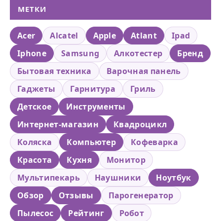
МЕТКИ
Acer
Alcatel
Apple
Atlant
Ipad
Iphone
Samsung
Алкотестер
Бренд
Бытовая техника
Варочная панель
Гаджеты
Гарнитура
Гриль
Детское
Инструменты
Интернет-магазин
Квадроцикл
Коляска
Компьютер
Кофеварка
Красота
Кухня
Монитор
Мультипекарь
Наушники
Ноутбук
Обзор
Отзывы
Парогенератор
Пылесос
Рейтинг
Робот