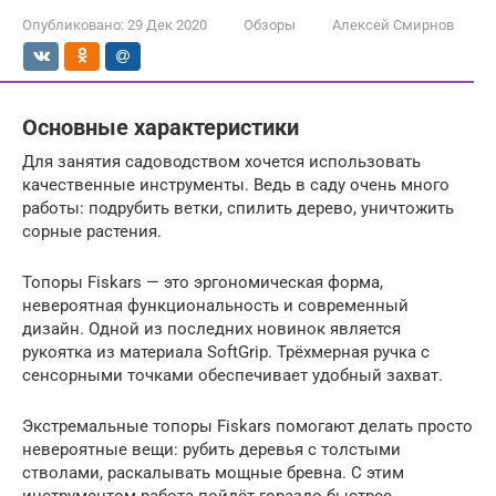
Опубликовано:
29 Дек 2020
Обзоры
Алексей Смирнов
Основные характеристики
Для занятия садоводством хочется использовать
качественные инструменты. Ведь в саду очень много
работы: подрубить ветки, спилить дерево, уничтожить
сорные растения.
Топоры Fiskars — это эргономическая форма,
невероятная функциональность и современный
дизайн. Одной из последних новинок является
рукоятка из материала SoftGrip. Трёхмерная ручка с
сенсорными точками обеспечивает удобный захват.
Экстремальные топоры Fiskars помогают делать просто
невероятные вещи: рубить деревья с толстыми
стволами, раскалывать мощные бревна. С этим
инструментом работа пойдёт гораздо быстрее.