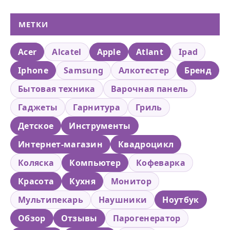
МЕТКИ
Acer
Alcatel
Apple
Atlant
Ipad
Iphone
Samsung
Алкотестер
Бренд
Бытовая техника
Варочная панель
Гаджеты
Гарнитура
Гриль
Детское
Инструменты
Интернет-магазин
Квадроцикл
Коляска
Компьютер
Кофеварка
Красота
Кухня
Монитор
Мультипекарь
Наушники
Ноутбук
Обзор
Отзывы
Парогенератор