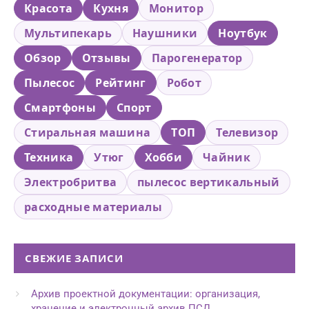
Красота
Кухня
Монитор
Мультипекарь
Наушники
Ноутбук
Обзор
Отзывы
Парогенератор
Пылесос
Рейтинг
Робот
Смартфоны
Спорт
Стиральная машина
ТОП
Телевизор
Техника
Утюг
Хобби
Чайник
Электробритва
пылесос вертикальный
расходные материалы
СВЕЖИЕ ЗАПИСИ
Архив проектной документации: организация,
хранение и электронный архив ПСД