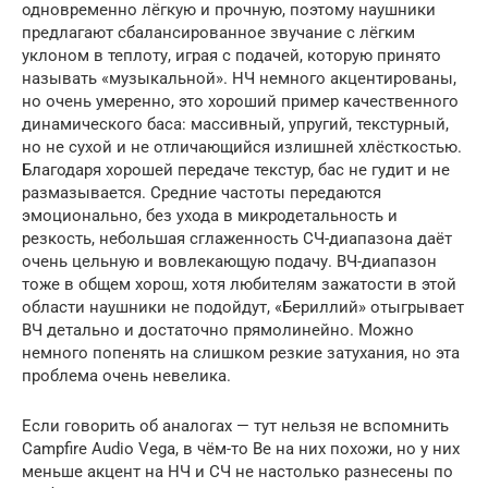
одновременно лёгкую и прочную, поэтому наушники
предлагают сбалансированное звучание с лёгким
уклоном в теплоту, играя с подачей, которую принято
называть «музыкальной». НЧ немного акцентированы,
но очень умеренно, это хороший пример качественного
динамического баса: массивный, упругий, текстурный,
но не сухой и не отличающийся излишней хлёсткостью.
Благодаря хорошей передаче текстур, бас не гудит и не
размазывается. Средние частоты передаются
эмоционально, без ухода в микродетальность и
резкость, небольшая сглаженность СЧ-диапазона даёт
очень цельную и вовлекающую подачу. ВЧ-диапазон
тоже в общем хорош, хотя любителям зажатости в этой
области наушники не подойдут, «Бериллий» отыгрывает
ВЧ детально и достаточно прямолинейно. Можно
немного попенять на слишком резкие затухания, но эта
проблема очень невелика.
Если говорить об аналогах — тут нельзя не вспомнить
Campfire Audio Vega, в чём-то Be на них похожи, но у них
меньше акцент на НЧ и СЧ не настолько разнесены по