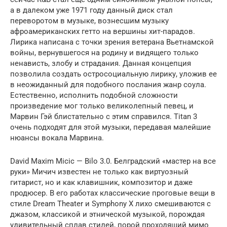
а в далеком уже 1971 году данный диск стал
переворотом в музыке, вознесшим музыку
афроамериканских гетто на вершины хит-парадов.
Лирика написана с точки зрения ветерана Вьетнамской
войны, вернувшегося на родину и видящего только
ненависть, злобу и страдания. Данная концепция
позволила создать остросоциальную лирику, уложив ее
в неожиданный для подобного послания жанр соула.
Естественно, исполнить подобной сложности
произведение мог только великолепный певец, и
Марвин Гэй блистательно с этим справился. Titan 3
очень подходят для этой музыки, передавая малейшие
нюансы вокала Марвина.
David Maxim Micic — Bilo 3.0. Белградский «мастер на все
руки» Мичич известен не только как виртуозный
гитарист, но и как клавишник, композитор и даже
продюсер. В его работах классические проговые вещи в
стиле Dream Theater и Symphony X лихо смешиваются с
джазом, классикой и этнической музыкой, порождая
удивительный сплав стилей, порой проходящий мимо