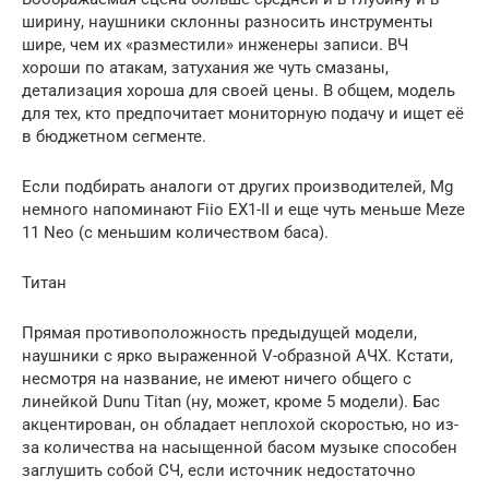
ширину, наушники склонны разносить инструменты
шире, чем их «разместили» инженеры записи. ВЧ
хороши по атакам, затухания же чуть смазаны,
детализация хороша для своей цены. В общем, модель
для тех, кто предпочитает мониторную подачу и ищет её
в бюджетном сегменте.
Если подбирать аналоги от других производителей, Mg
немного напоминают Fiio EX1-II и еще чуть меньше Meze
11 Neo (с меньшим количеством баса).
Титан
Прямая противоположность предыдущей модели,
наушники с ярко выраженной V-образной АЧХ. Кстати,
несмотря на название, не имеют ничего общего с
линейкой Dunu Titan (ну, может, кроме 5 модели). Бас
акцентирован, он обладает неплохой скоростью, но из-
за количества на насыщенной басом музыке способен
заглушить собой СЧ, если источник недостаточно