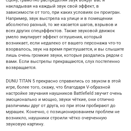
сцену, грамотно распределяя звук вокруг вас и
накладывая на каждый звук свой эффект, в
зависимости от того, при каких условиях он проигран.
Например, звук выстрела на улице и в помещении
абсолютно разный, то же касается шагов, взрывов и
всех других спецэффектов. Также звуковой движок
умело эмулирует эффект оглушения, который
возникает, если недалеко от вашего персонажа что-то
взорвалось, звук на время приглушается, и вы слышите
лишь очень громкие звуки, которые раздались рядом с
вами. Если выстрелы прекращаются, слух постепенно
возвращается.
DUNU TITAN 5 прекрасно справились со звуком в этой
игре, более того, скажу, что благодаря V-образной
настройке звучания наушников Battlefield звучит очень
эмоционально и мощно, звуки чёткие, они отлично
различимы друг от друга, но при этом пробирают до
мурашек. Конечно, с позиционированием проблем не
возникло, наушники строили чётко очерченную
звуковую картину.