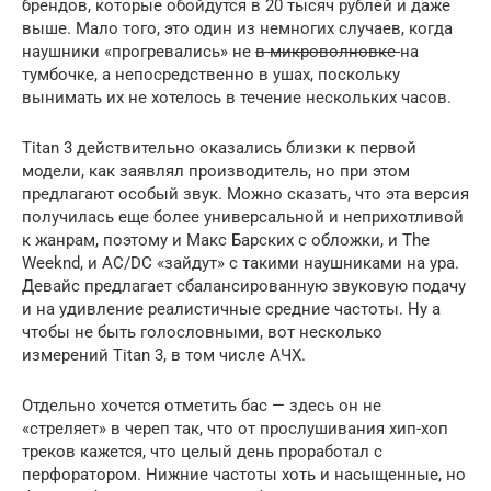
брендов, которые обойдутся в 20 тысяч рублей и даже
выше. Мало того, это один из немногих случаев, когда
наушники «прогревались» не
в микроволновке
на
тумбочке, а непосредственно в ушах, поскольку
вынимать их не хотелось в течение нескольких часов.
Titan 3 действительно оказались близки к первой
модели, как заявлял производитель, но при этом
предлагают особый звук. Можно сказать, что эта версия
получилась еще более универсальной и неприхотливой
к жанрам, поэтому и Макс Барских с обложки, и The
Weeknd, и AC/DC «зайдут» с такими наушниками на ура.
Девайс предлагает сбалансированную звуковую подачу
и на удивление реалистичные средние частоты. Ну а
чтобы не быть голословными, вот несколько
измерений Titan 3, в том числе АЧХ.
Отдельно хочется отметить бас — здесь он не
«стреляет» в череп так, что от прослушивания хип-хоп
треков кажется, что целый день проработал с
перфоратором. Нижние частоты хоть и насыщенные, но