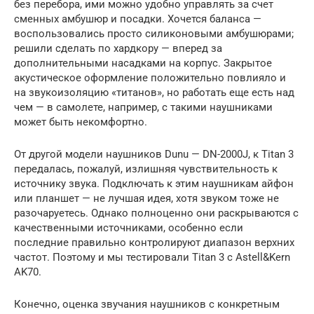
без перебора, ими можно удобно управлять за счет
сменных амбушюр и посадки. Хочется баланса —
воспользовались просто силиконовыми амбушюрами;
решили сделать по хардкору — вперед за
дополнительными насадками на корпус. Закрытое
акустическое оформление положительно повлияло и
на звукоизоляцию «титанов», но работать еще есть над
чем — в самолете, например, с такими наушниками
может быть некомфортно.
От другой модели наушников Dunu — DN-2000J, к Titan 3
передалась, пожалуй, излишняя чувствительность к
источнику звука. Подключать к этим наушникам айфон
или планшет — не лучшая идея, хотя звуком тоже не
разочаруетесь. Однако полноценно они раскрываются с
качественными источниками, особенно если
последние правильно контролируют диапазон верхних
частот. Поэтому и мы тестировали Titan 3 с Astell&Kern
AK70.
Конечно, оценка звучания наушников с конкретным