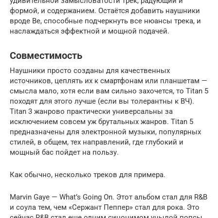
удивительной замысловатости трек, радующий и
формой, и содержанием. Остаётся добавить наушники
вроде Be, способные подчеркнуть все нюансы трека, и
наслаждаться эффектной и мощной подачей.
Совместимость
Наушники просто созданы для качественных
источников, цеплять их к смартфонам или планшетам —
смысла мало, хотя если вам сильно захочется, то Titan 5
походят для этого лучше (если вы толерантны к ВЧ).
Titan 3 жанрово практически универсальны за
исключением совсем уж брутальных жанров. Titan 5
предназначены для электронной музыки, популярных
стилей, в общем, тех направлений, где глубокий и
мощный бас пойдет на пользу.
Как обычно, несколько треков для примера.
Marvin Gaye — What’s Going On. Этот альбом стал для R&B
и соула тем, чем «Сержант Пеппер» стал для рока. Это
сейчас R&B стал еще одним синонимом унылой попсы,