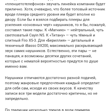
«пленшетотелефонов» звучать линейка компании будет
прилично. Хотя, очевидно, что более топовый источник
вроде плеера среднего уровня им будет вполне ко
двору. Если бы я взялся подбирать плееры для
усиления «основных черт» наушников, то я бы, пожалуй,
составил такие пары. К «Магнию» — нейтральный, чуть
светловатый Cayin N5. К «Титану» — чуть тёмный и
слитный Fiio X5-3. Для «Бериллия» — детальный и
техничный iBasso DX200, максимально раскрывающий
звук самих наушников. Естественно, эти пары — не
панацея, и возможны десятки других сочетаний,
которые с немалой вероятностью придутся по душе
именно вам.
Наушники отличаются достаточно разной подачей,
поэтому жанровые предпочтения каждый определит
для себя сам, исходя из своих вкусов. К качеству
записи все три модели достаточно критичны, но не
запредельно.
По традиции несколько треков в роли примера