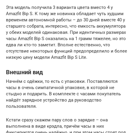
Эта модель получила 3 варианта цвета вместо 4 у
Amazfit Bip S. К тому же новинка обладает чуть худшим
временем автономной работы – до 30 дней вместе 40 у
старшего собрата, интересно, что емкость аккумулятора
у обеих моделей одинаковая. При идентичных размерах
часы Amazfit Bip S оказались на 1 грамм тяжелее, но это
едва ли кто-то заметит. Вполне естественно, что
отсутствие некоторых функций предопределило и более
низкую цену модели Amazfit Bip S Lite.
Внешний вид
Начнём с одёжки, то есть с упаковки. Поставляются
часы в очень симпатичной упаковке, в которой не
стыдно и подарить. В комплекте с часами покупатель
найдёт зарядное устройство да руководство
пользователя.
Кстати сразу скажем пару слов о зарядке – она
выполнена в виде крэдла, причём часы в них
фиксируются очень надёжно, и при этом часы стоят под