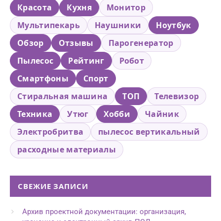
Красота
Кухня
Монитор
Мультипекарь
Наушники
Ноутбук
Обзор
Отзывы
Парогенератор
Пылесос
Рейтинг
Робот
Смартфоны
Спорт
Стиральная машина
ТОП
Телевизор
Техника
Утюг
Хобби
Чайник
Электробритва
пылесос вертикальный
расходные материалы
СВЕЖИЕ ЗАПИСИ
Архив проектной документации: организация,