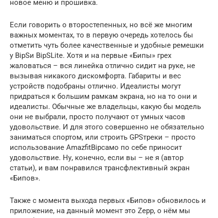
новое меню и прошивка.
Если говорить о второстепенных, но всё же многим
важных моментах, то в первую очередь хотелось бы
отметить чуть более качественные и удобные ремешки
у BipSи BipSLite. Хотя и на первые «Бипы» грех
жаловаться – вся линейка отлично сидит на руке, не
вызывая никакого дискомфорта. Габариты и вес
устройств подобраны отлично. Идеалисты могут
придраться к большим рамкам экрана, но на то они и
идеалисты. Обычные же владельцы, какую бы модель
они не выбрали, просто получают от умных часов
удовольствие. И для этого совершенно не обязательно
заниматься спортом, или строить GPSтреки – просто
использование AmazfitBipсамо по себе приносит
удовольствие. Ну, конечно, если вы – не я (автор
статьи), и вам понравился трансфлективный экран
«Бипов».
Также с момента выхода первых «Бипов» обновилось и
приложение, на данный момент это Zepp, о нём мы