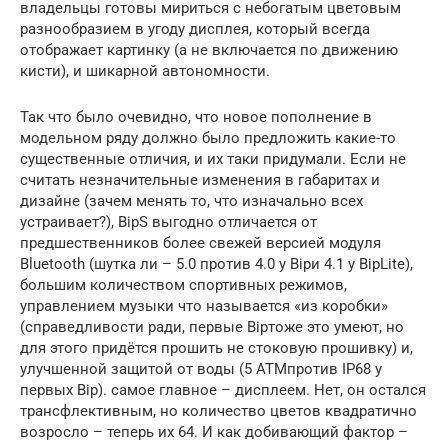
владельцы готовы мириться с небогатым цветовым
разнообразием в угоду дисплея, который всегда
отображает картинку (а не включается по движению
кисти), и шикарной автономности.
Так что было очевидно, что новое пополнение в
модельном ряду должно было предложить какие-то
существенные отличия, и их таки придумали. Если не
считать незначительные изменения в габаритах и
дизайне (зачем менять то, что изначально всех
устраивает?), BipS выгодно отличается от
предшественников более свежей версией модуля
Bluetooth (шутка ли – 5.0 против 4.0 у Bipи 4.1 у BipLite),
большим количеством спортивных режимов,
управлением музыки что называется «из коробки»
(справедливости ради, первые Bipтоже это умеют, но
для этого придётся прошить не стоковую прошивку) и,
улучшенной защитой от воды (5 ATMпротив IP68 у
первых Bip). самое главное – дисплеем. Нет, он остался
трансфлективным, но количество цветов квадратично
возросло – теперь их 64. И как добивающий фактор –