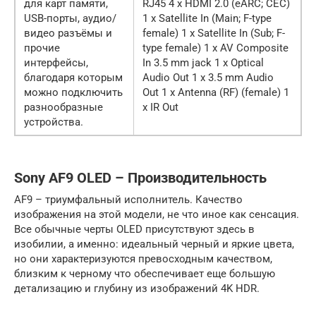
для карт памяти,
RJ45 4 x HDMI 2.0 (eARC; CEC)
USB-порты, аудио/
1 x Satellite In (Main; F-type
видео разъёмы и
female) 1 x Satellite In (Sub; F-
прочие
type female) 1 x AV Composite
интерфейсы,
In 3.5 mm jack 1 x Optical
благодаря которым
Audio Out 1 x 3.5 mm Audio
можно подключить
Out 1 x Antenna (RF) (female) 1
разнообразные
x IR Out
устройства.
Sony AF9 OLED – Производительность
AF9 – триумфальный исполнитель. Качество
изображения на этой модели, не что иное как сенсация.
Все обычные черты OLED присутствуют здесь в
изобилии, а именно: идеальный черный и яркие цвета,
но они характеризуются превосходным качеством,
близким к черному что обеспечивает еще большую
детализацию и глубину из изображений 4K HDR.