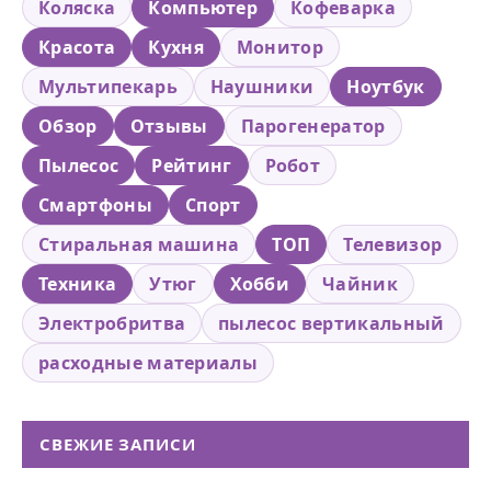
Коляска
Компьютер
Кофеварка
Красота
Кухня
Монитор
Мультипекарь
Наушники
Ноутбук
Обзор
Отзывы
Парогенератор
Пылесос
Рейтинг
Робот
Смартфоны
Спорт
Стиральная машина
ТОП
Телевизор
Техника
Утюг
Хобби
Чайник
Электробритва
пылесос вертикальный
расходные материалы
СВЕЖИЕ ЗАПИСИ